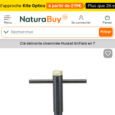
roche
Kite Optics
à partir de 219€
/
Plus que 26 exempl
Menu
Se connecter
Panier
Filtrer
Clé démonte cheminée Musket Enfield en T