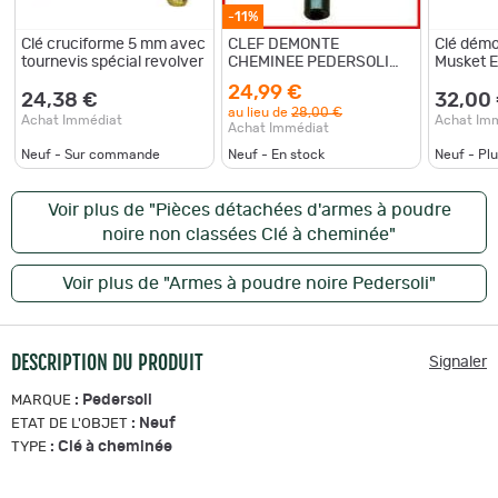
-11%
Clé cruciforme 5 mm avec
CLEF DEMONTE
Clé dém
tournevis spécial revolver
CHEMINEE PEDERSOLI
Musket E
MI-LONGUE
24,99 €
24,38 €
32,00
au lieu de
28,00 €
Achat Immédiat
Achat Im
Achat Immédiat
Neuf - Sur commande
Neuf - En stock
Neuf - Pl
Voir plus de "Pièces détachées d'armes à poudre
noire non classées Clé à cheminée"
Voir plus de "Armes à poudre noire Pedersoli"
DESCRIPTION DU PRODUIT
Signaler
:
Pedersoli
MARQUE
:
Neuf
ETAT DE L'OBJET
:
Clé à cheminée
TYPE