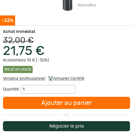
-32%
Achat immédiat
32,00 €
21,75 €
économisez 10 € [-32%]
Neuf
,
en stock
Vendeur professionnel
Armurier Certifié
Quantité
Ajouter au panier
ou
Négocier le prix