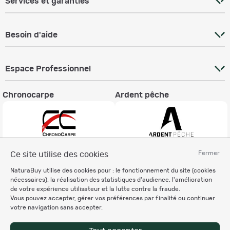
Services et garanties
Besoin d'aide
Espace Professionnel
Chronocarpe
Ardent pêche
Fermer
Ce site utilise des cookies
Informations légales
NaturaBuy utilise des cookies pour : le fonctionnement du site (cookies
Charte éthique
nécessaires), la réalisation des statistiques d'audience, l'amélioration
Mentions légales
de votre expérience utilisateur et la lutte contre la fraude.
Vous pouvez accepter, gérer vos préférences par finalité ou continuer
Règlement & Conditions d'utilisation
votre navigation sans accepter.
Politique de protection
des données personnelles