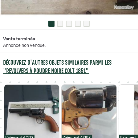
Vente terminée
Annonce non vendue.
DÉCOUVREZ D'AUTRES OBJETS SIMILAIRES PARMI LES
"REVOLVERS À POUDRE NOIRE COLT 1851"
Paiement 4/10X
Paiement 4/10X
Paiement