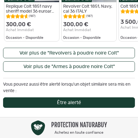
Replique Colt 1851 navy
Revolver Colt 1851, Navy,
Colt 185
sheriff model 36 euroarms
cal 36 ITALY
Brescia
(187)
(187)
3 500
300,00 €
300,00 €
Achat Im
Achat Immédiat
Achat Immédiat
Occasion - Disponible
Occasion - Disponible
Occasion 
Voir plus de "Revolvers à poudre noire Colt"
Voir plus de "Armes à poudre noire Colt"
Vous pouvez aussi être alerté lorsqu'un objet similaire sera mis en
vente :
Être alerté
PROTECTION NATURABUY
Achetez en toute confiance