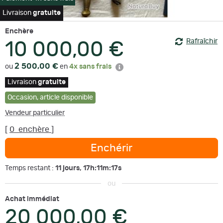
Livraison
gratuite
Enchère
Rafraîchir
10 000,00 €
2 500,00 €
ou
en
4x sans frais
Livraison
gratuite
Occasion
,
article disponible
Vendeur particulier
[
0
enchère
]
Enchérir
11 jours, 17h:11m:17s
Temps restant :
ou
Achat immédiat
20 000,00 €