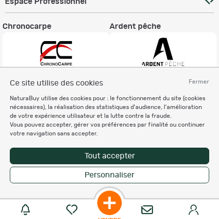
Espace Professionnel
Chronocarpe
Ardent pêche
Fermer
Ce site utilise des cookies
Informations légales
NaturaBuy utilise des cookies pour : le fonctionnement du site (cookies
Charte éthique
nécessaires), la réalisation des statistiques d'audience, l'amélioration
Mentions légales
de votre expérience utilisateur et la lutte contre la fraude.
Vous pouvez accepter, gérer vos préférences par finalité ou continuer
Règlement & Conditions d'utilisation
votre navigation sans accepter.
Politique de protection
des données personnelles
Tout accepter
Personnalisation des cookies
Personnaliser
Copyright © 2007-2026 NaturaBuy. Tous droits réservés. N°CNIL: 1239459.
Les marques commerciales mentionnées appartiennent à leurs propriétaires
respectifs in 0.045 s
Suggestions de recherche
Site NaturaBuy classique