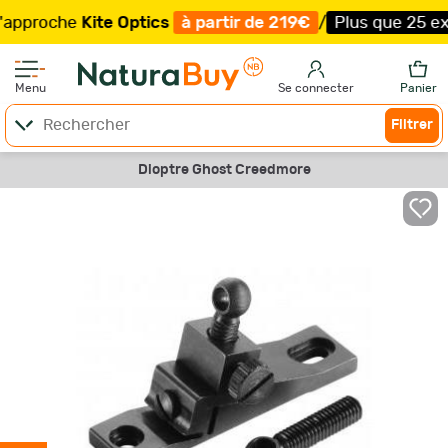
roche
Kite Optics
à partir de 219€
/
Plus que 25 exempla
Menu
Se connecter
Panier
Filtrer
Dioptre Ghost Creedmore