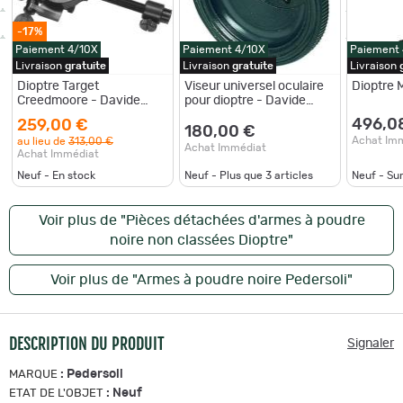
-17%
Paiement 4/10X
Paiement 4/10X
Paiement
Livraison
gratuite
Livraison
gratuite
Livraison
Dioptre Target
Viseur universel oculaire
Dioptre 
Creedmoore - Davide
pour dioptre - Davide
Pedersoli
Pedersoli
496,0
259,00 €
180,00 €
Achat Im
au lieu de
313,00 €
Achat Immédiat
Achat Immédiat
Neuf - En stock
Neuf - Plus que
3
articles
Neuf - S
Voir plus de "Pièces détachées d'armes à poudre
noire non classées Dioptre"
Voir plus de "Armes à poudre noire Pedersoli"
DESCRIPTION DU PRODUIT
Signaler
:
Pedersoli
MARQUE
:
Neuf
ETAT DE L'OBJET