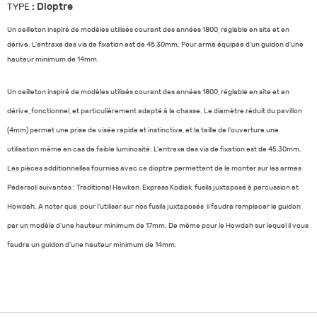
:
Dioptre
TYPE
Un oeilleton inspiré de modèles utilisés courant des années 1800, réglable en site et en
dérive. L'entraxe des vis de fixation est de 45,30mm. Pour arme équipée d'un guidon d'une
hauteur minimum de 14mm.
Un oeilleton inspiré de modèles utilisés courant des années 1800, réglable en site et en
dérive, fonctionnel, et particulièrement adapté à la chasse. Le diamètre réduit du pavillon
(4mm) permet une prise de visée rapide et instinctive, et la taille de l'ouverture une
utilisation même en cas de faible luminosité. L'entraxe des vis de fixation est de 45,30mm.
Les pièces additionnelles fournies avec ce dioptre permettent de le monter sur les armes
Pedersoli suivantes : Traditional Hawken, Express Kodiak, fusils juxtaposé à percussion et
Howdah. A noter que, pour l'utiliser sur nos fusils juxtaposés, il faudra remplacer le guidon
par un modèle d'une hauteur minimum de 17mm. De même pour le Howdah sur lequel il vous
faudra un guidon d'une hauteur minimum de 14mm.