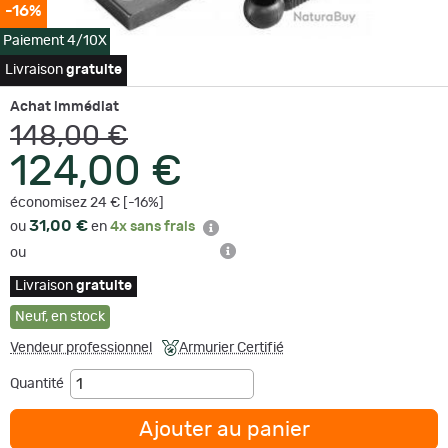
-16%
Paiement 4/10X
Livraison
gratuite
Achat immédiat
148,00 €
124,00 €
économisez 24 € [-16%]
31,00 €
ou
en
4x sans frais
ou
Livraison
gratuite
Neuf
,
en stock
Vendeur professionnel
Armurier Certifié
Quantité
Ajouter au panier