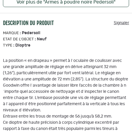
Voir plus de "Armes à poudre noire Pedersoli"
DESCRIPTION DU PRODUIT
Signaler
:
Pedersoli
MARQUE
:
Neuf
ETAT DE L'OBJET
:
Dioptre
TYPE
La position « en drapeau » permet à l´oculaire de coulisser avec
une grande amplitude de réglage en dérive atteignant 32 mm
(1,26”), particulièrement utile par fort vent latéral. Le réglage en
élévation a une amplitude de 72 mm (2,85”). La structure du dioptre
Goodwin offre l´avantage de laisser libre l’accès de la chambre à n
´importe quel accessoire de nettoyage et d´inspecter le canon
entre chaque tir. L’embase possède une vis de réglage permettant
à l´appareil d´être positionné parfaitement à la verticale à tous les
niveaux d´élévation.
Entraxe entre les trous de montage de 56 jusqu’à 58,2 mm.
Ce dioptre de haute précision à corps cylindrique excentré par
rapport à l’axe du canon était très populaire parmi les tireurs à