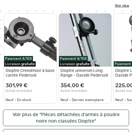
Voir plus
Paiement 4/10X
Paiement 4/10X
Livraison
gratuite
Livraison
gratuite
Paiement
Dioptre Creedmoor à base
Dioptre universel Long
Dioptre 
carrée Pedersoli
Range - Davide Pedersoli
Davide P
301,99 €
354,00 €
225,0
Achat Immédiat
Achat Immédiat
Achat Im
Neuf - En stock
Neuf - Dernier exemplaire
Neuf - S
Voir plus de "Pièces détachées d'armes à poudre
noire non classées Dioptre"