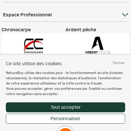
Espace Professionnel
Chronocarpe
Ardent pêche
Fermer
Ce site utilise des cookies
Informations légales
NaturaBuy utilise des cookies pour : le fonctionnement du site (cookies
Charte éthique
nécessaires), la réalisation des statistiques d'audience, l'amélioration
Mentions légales
de votre expérience utilisateur et la lutte contre la fraude.
Vous pouvez accepter, gérer vos préférences par finalité ou continuer
Règlement & Conditions d'utilisation
votre navigation sans accepter.
Politique de protection
des données personnelles
Tout accepter
Personnalisation des cookies
Personnaliser
Copyright © 2007-2026 NaturaBuy. Tous droits réservés. N°CNIL: 1239459.
Les marques commerciales mentionnées appartiennent à leurs propriétaires