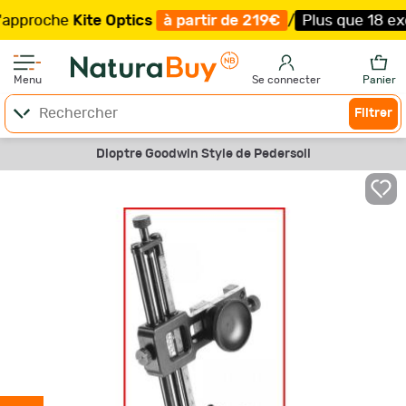
roche
Kite Optics
à partir de 219€
/
Plus que 18 exempla
Menu
Se connecter
Panier
Filtrer
Dioptre Goodwin Style de Pedersoli