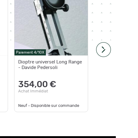
Paiement 4/10X
Paiement 4
Dioptre universel Long Range
Viseur u
- Davide Pedersoli
dioptre 
354,00 €
180
Achat Immédiat
Achat Im
Neuf - Disponible sur commande
Neuf - D