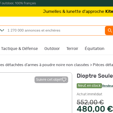
/ outdoor, 100% français
Jumelles & lunette d'approche
Kite Optics
à 
Tactique & Défense
Outdoor
Terroir
Équitation
ces détachées d'armes à poudre noire non classées
>
Pièces dét
Dioptre Soule
Suivre cet objet
Neuf
,
en stock
Vendeur
Achat immédiat
552,00 €
480,00 €