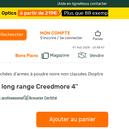
|
Aide en ligne
Nous contacter
partir de 219€
/
Plus que 88 exemplaires !
/
Livraison o
MON COMPTE
Rechercher
S'inscrire / Se connecter
Panier
07 Aoû 2026 -
15:08:48
Magazine
Vendre
Bons Plans
achées d'armes à poudre noire non classées Dioptre
 long range Creedmore 4''
 professionnel
Armurier Certifié
Ajouter au panier