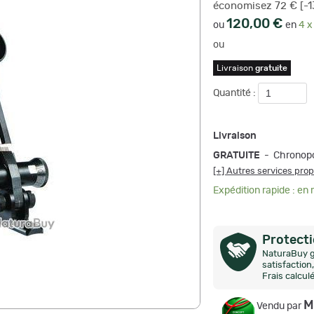
économisez 72 € [-1
120,00 €
ou
en
4 x
ou
Livraison
gratuite
Quantité :
Livraison
GRATUITE
- Chronopo
[+] Autres services pro
Expédition rapide : en
Protect
NaturaBuy g
satisfactio
Frais calcul
M
Vendu par