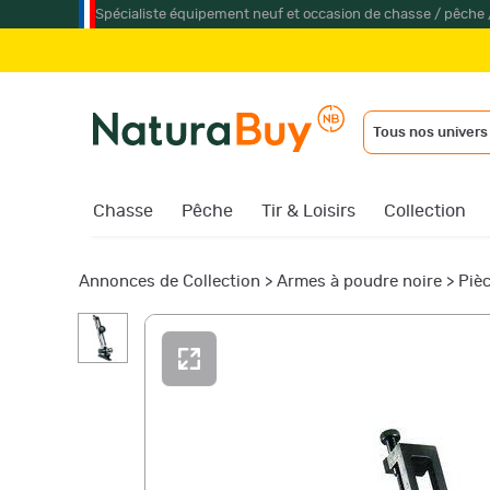
Spécialiste équipement neuf et occasion de chasse / pêche 
Tous nos univers
Chasse
Pêche
Tir & Loisirs
Collection
Annonces de Collection
>
Armes à poudre noire
>
Piè