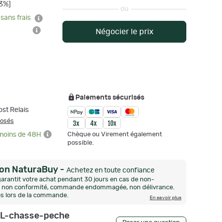
3%]
ou
 sans frais
Négocier le prix
Paiements sécurisés
st Relais
posés
Chèque ou Virement également
 moins de 48H
possible.
ion NaturaBuy
-
Achetez en toute confiance
arantit votre achat pendant 30 jours en cas de non-
n, non conformité, commande endommagée, non délivrance.
és lors de la commande.
En savoir plus
L-chasse-peche