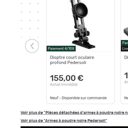
Pai
Paiement 4/10X
Liv
Dioptre court oculaire
D
profond Pedersoli
155,00 €
A
Achat Immédiat
Neuf - Disponible sur commande
N
Voir plus de "Pièces détachées d'armes à poudre noire n
Voir plus de "Armes à poudre noire Pedersoli"