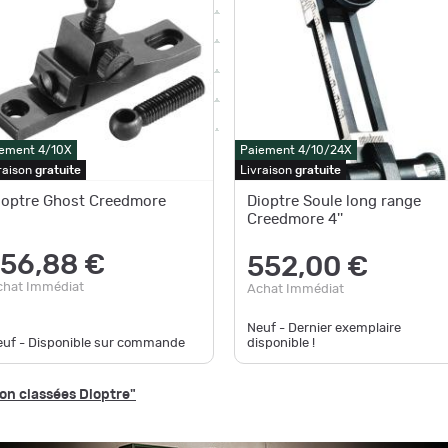
ement 4/10X
Paiement 4/10/24X
raison
gratuite
Livraison
gratuite
ioptre Ghost Creedmore
Dioptre Soule long range
Creedmore 4''
156,88 €
552,00 €
chat Immédiat
Achat Immédiat
Neuf - Dernier exemplaire
euf - Disponible sur commande
disponible !
on classées Dioptre"