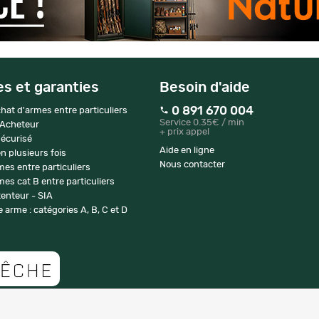
es et garanties
Besoin d'aide
0 891 670 004
hat d'armes entre particuliers
Service 0.35€ / min
 Acheteur
+ prix appel
écurisé
Aide en ligne
n plusieurs fois
Nous contacter
mes entre particuliers
es cat B entre particuliers
enteur - SIA
 arme : catégories A, B, C et D