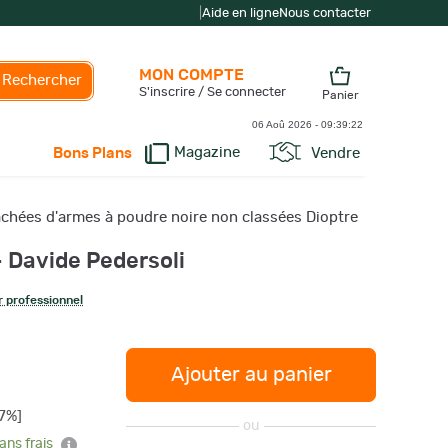
|
Aide en ligne
Nous contacter
MON COMPTE
Rechercher
S'inscrire / Se connecter
Panier
06 Aoû 2026 -
09:39:22
Magazine
Vendre
Bons Plans
achées d'armes à poudre noire non classées Dioptre
- Davide Pedersoli
 professionnel
Ajouter au panier
7%]
ou
ans frais