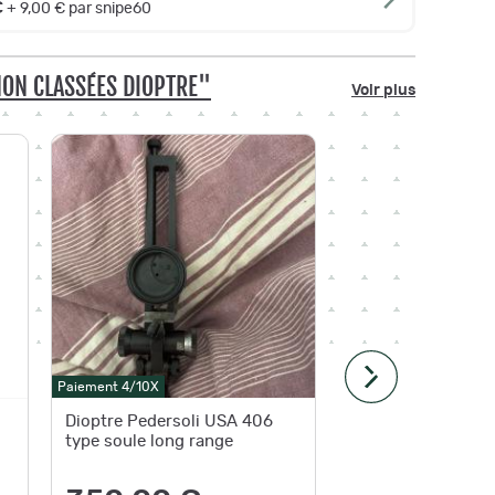
€
+ 9,00 € par snipe60
NON CLASSÉES DIOPTRE"
Voir plus
Paiement 4
Paiement 4/10X
Livraison
g
Dioptre Pedersoli USA 406
Viseur u
type soule long range
dioptre 