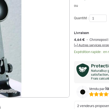
ou
Quantité :
Livraison
4,64 €
- Chronopost 
[+] Autres services pro
Expédition rapide : en
Protect
NaturaBuy g
satisfactio
Frais calcul
l
Vendu par
2 vendeurs proposen
s