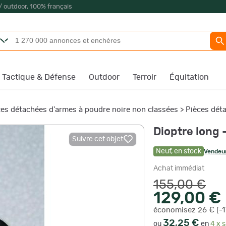
/ outdoor, 100% français
Tactique & Défense
Outdoor
Terroir
Équitation
ces détachées d'armes à poudre noire non classées
>
Pièces dét
Dioptre long 
Suivre cet objet
Neuf
,
en stock
Vendeur
Achat immédiat
155,00 €
129,00 €
économisez 26 € [-1
32,25 €
ou
en
4 x s