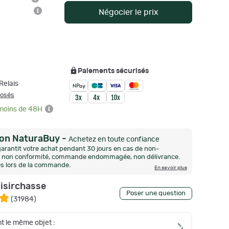
Négocier le prix
Paiements sécurisés
Relais
posés
 moins de 48H
ion NaturaBuy
-
Achetez en toute confiance
arantit votre achat pendant 30 jours en cas de non-
n, non conformité, commande endommagée, non délivrance.
és lors de la commande.
En savoir plus
oisirchasse
Poser une question
(
31984
)
t le même objet :