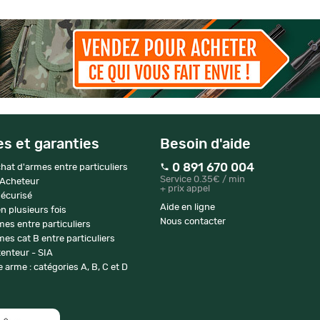
es et garanties
Besoin d'aide
0 891 670 004
hat d'armes entre particuliers
Service 0.35€ / min
 Acheteur
+ prix appel
écurisé
Aide en ligne
n plusieurs fois
Nous contacter
mes entre particuliers
es cat B entre particuliers
enteur - SIA
 arme : catégories A, B, C et D