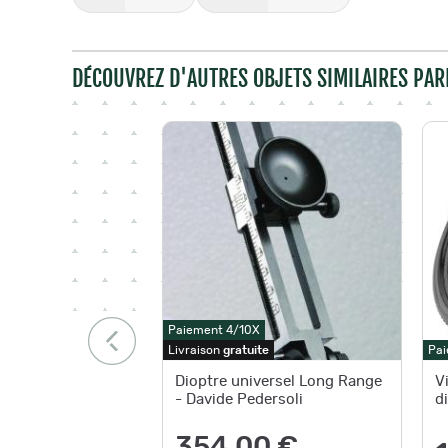
DÉCOUVREZ D'AUTRES OBJETS SIMILAIRES PAR
Paiement 4/10X
Livraison
gratuite
Pai
Dioptre universel Long Range
V
- Davide Pedersoli
d
354,00 €