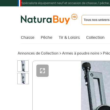
Spécialiste équipement neuf et occasion de chasse / pêche 
Tous nos univers
Chasse
Pêche
Tir & Loisirs
Collection
Annonces de Collection
>
Armes à poudre noire
>
Piè