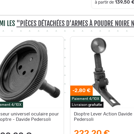
139,50 
à partir de
MI LES
"PIÈCES DÉTACHÉES D'ARMES À POUDRE NOIRE 
-2,80 €
Paiement 4/10X
ement 4/10X
Livraison
gratuite
iseur universel oculaire pour
Dioptre Lever Action Davide
ioptre - Davide Pedersoli
Pedersoli
222,20 €