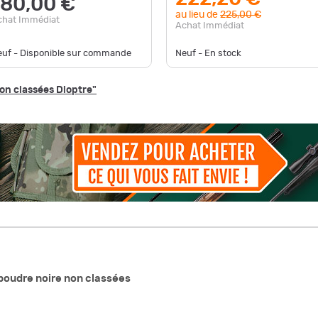
180,00 €
au lieu de
225,00 €
chat Immédiat
Achat Immédiat
euf - Disponible sur commande
Neuf - En stock
on classées Dioptre"
poudre noire non classées