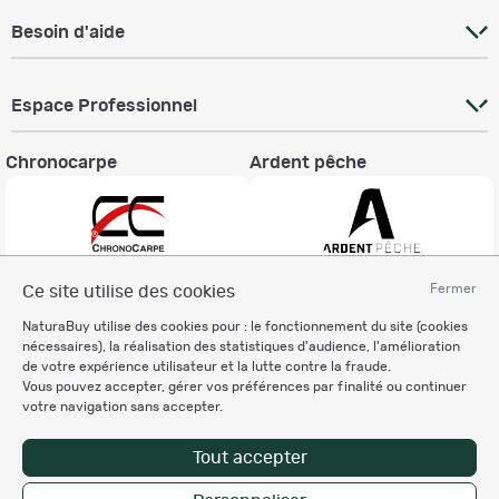
Besoin d'aide
Espace Professionnel
Chronocarpe
Ardent pêche
Fermer
Ce site utilise des cookies
Informations légales
NaturaBuy utilise des cookies pour : le fonctionnement du site (cookies
Charte éthique
nécessaires), la réalisation des statistiques d'audience, l'amélioration
Mentions légales
de votre expérience utilisateur et la lutte contre la fraude.
Vous pouvez accepter, gérer vos préférences par finalité ou continuer
Règlement & Conditions d'utilisation
votre navigation sans accepter.
Politique de protection
des données personnelles
Tout accepter
Personnalisation des cookies