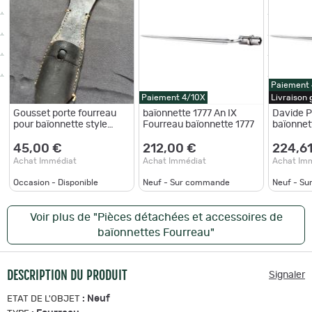
Paiement
Paiement 4/10X
Livraison
Gousset porte fourreau
baïonnette 1777 An IX
Davide P
pour baïonnette style
Fourreau baïonnette 1777
baïonnet
allemand
Fourrea
45,00 €
212,00 €
224,61
Achat Immédiat
Achat Immédiat
Achat Im
Occasion - Disponible
Neuf - Sur commande
Neuf - S
Voir plus de "Pièces détachées et accessoires de
baïonnettes Fourreau"
DESCRIPTION DU PRODUIT
Signaler
:
Neuf
ETAT DE L'OBJET