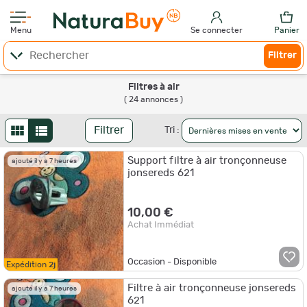
Menu
Se connecter
Panier
Filtrer
Filtres à air
( 24 annonces )
Filtrer
Tri :
Support filtre à air tronçonneuse
ajouté il y a 7 heures
jonsereds 621
10,00 €
Achat Immédiat
Occasion - Disponible
Expédition
2j
Filtre à air tronçonneuse jonsereds
ajouté il y a 7 heures
621