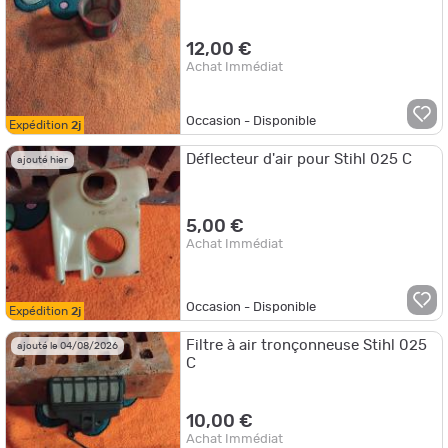
12,00 €
Achat Immédiat
Occasion - Disponible
Expédition
2j
Déflecteur d'air pour Stihl 025 C
ajouté hier
5,00 €
Achat Immédiat
Occasion - Disponible
Expédition
2j
Filtre à air tronçonneuse Stihl 025
ajouté le 04/08/2026
C
10,00 €
Achat Immédiat