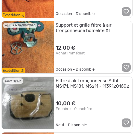
Occasion - Disponible
Expédition
2j
Support et grille filtre à air
ajouté le 04/08/2026
tronçonneuse homelite XL
12,00 €
Achat Immédiat
Occasion - Disponible
Expédition
2j
Filtre à air tronçonneuse Stihl
reste 4j 12h
MS171, MS181, MS211 - 11391201602
10,00 €
Enchère - 0 enchère
Neuf - Disponible