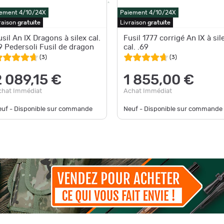
ement 4/10/24X
Paiement 4/10/24X
raison
gratuite
Livraison
gratuite
usil An IX Dragons à silex cal.
Fusil 1777 corrigé An IX à sil
9 Pedersoli Fusil de dragon
cal. .69
(
3
)
(
3
)
2 089,15 €
1 855,00 €
chat Immédiat
Achat Immédiat
euf - Disponible sur commande
Neuf - Disponible sur commande