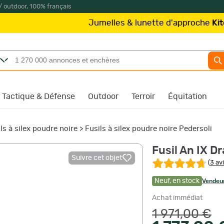
/ outdoor, 100% français
Jumelles & lunette d'approche
Kite Optics
à pa
Tactique & Défense
Outdoor
Terroir
Équitation
ls à silex poudre noire
>
Fusils à silex poudre noire Pedersoli
Fusil An IX D
Suivre cet objet
(
3 av
Neuf
,
en stock
Vendeur
Achat immédiat
1 971,00 €