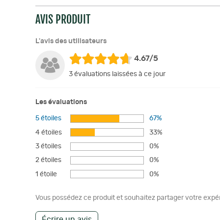
AVIS PRODUIT
L'avis des utilisateurs
4.67/5
3 évaluations laissées à ce jour
Les évaluations
5 étoiles
67%
4 étoiles
33%
3 étoiles
0%
2 étoiles
0%
1 étoile
0%
Vous possédez ce produit et souhaitez partager votre expéri
Écrire un avis