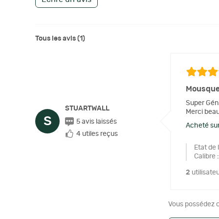
Tous les avis (1)
Mousquet
Super Génia
STUARTWALL
Merci bea
S
5 avis laissés
Acheté sur
4 utiles reçus
Etat de 
Calibre
:
2
utilisate
Vous possédez ce