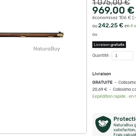
1 075,00 €
969,00 €
économisez 106 € [
242,25 €
ou
en
4 x
ou
Livraison
gratuite
Quantité :
Livraison
GRATUITE
- Colissim
20,69 € - Colissimo c
Expédition rapide : en
Protect
NaturaBuy g
satisfactio
Frais calcul