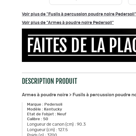
Voir plus de "Fusils à percussion poudre noire Pedersoli
Voir plus de "Armes à poudre noire Pedersoli"
DESCRIPTION PRODUIT
Armes à poudre noire >
Fusils à percussion poudre n
Marque
:
Pedersoli
Modèle
:
Kentucky
Etat de l'objet
:
Neuf
Calibre
:
50
Longueur de canon (cm)
:
90.3
Longueur (cm)
:
127.5
Poids (g)
:
3700