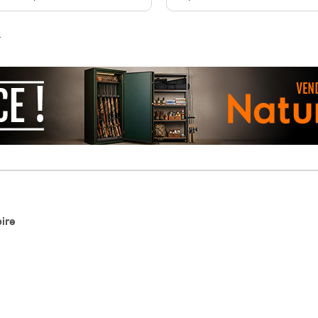
"
oire