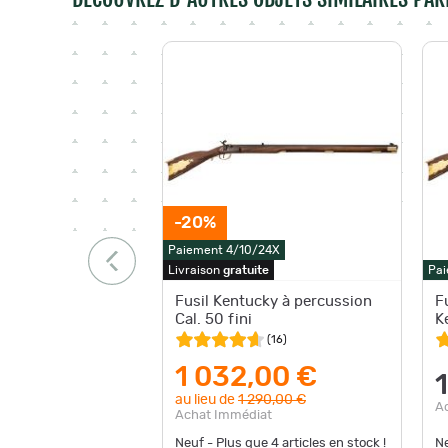
-20%
Paiement 4/10/24X
Livraison
gratuite
Pai
Fusil Kentucky à percussion
F
Cal. 50 fini
K
(
16
)
1 032,00 €
au lieu de
1 290,00 €
A
Achat Immédiat
Neuf - Plus que
4
articles en stock !
N