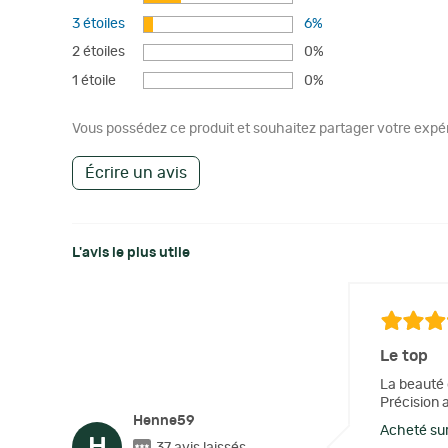
3 étoiles
6%
2 étoiles
0%
1 étoile
0%
Vous possédez ce produit et souhaitez partager votre expéri
Écrire un avis
L'avis le plus utile
Le top
La beauté d
Précision 
Henne59
Acheté sur
H
37 avis laissés