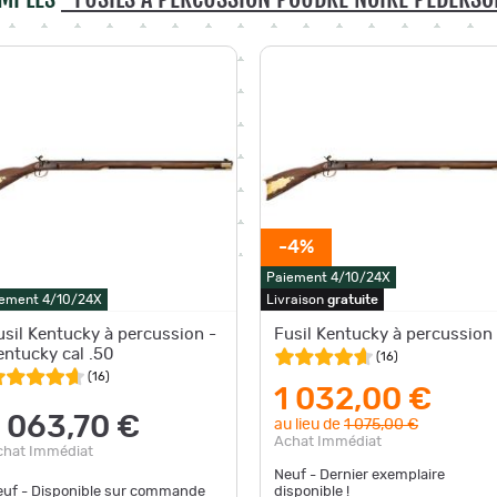
-4%
Paiement 4/10/24X
ement 4/10/24X
Livraison
gratuite
usil Kentucky à percussion -
Fusil Kentucky à percussion
entucky cal .50
(
16
)
(
16
)
1 032,00 €
1 063,70 €
au lieu de
1 075,00 €
Achat Immédiat
chat Immédiat
Neuf - Dernier exemplaire
euf - Disponible sur commande
disponible !