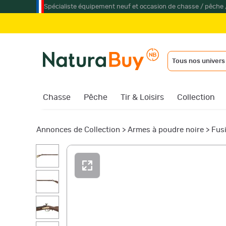
Spécialiste équipement neuf et occasion de chasse / pêche 
Tous nos univers
Chasse
Pêche
Tir & Loisirs
Collection
Annonces de Collection
>
Armes à poudre noire
>
Fusi