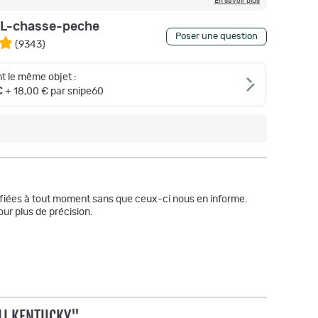
En savoir plus
L-chasse-peche
Poser une question
(
9343
)
t le même objet :
€
+ 18,00 € par snipe60
odifiées à tout moment sans que ceux-ci nous en informe.
ur plus de précision.
LI KENTUCKY"