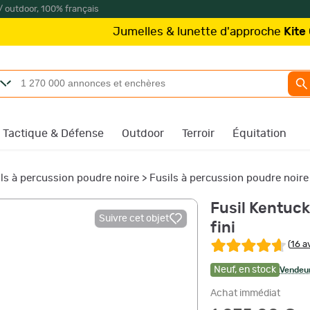
/ outdoor, 100% français
Jumelles & lunette d'approche
Kite Optics
à par
Tactique & Défense
Outdoor
Terroir
Équitation
ls à percussion poudre noire
>
Fusils à percussion poudre noire
Fusil Kentuck
Suivre cet objet
fini
(
16 a
Neuf
,
en stock
Vendeur
Achat immédiat