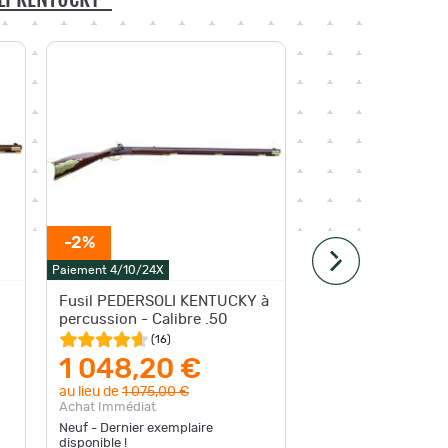
-2%
Paiement 4/10/24X
Paiement 4
Fusil PEDERSOLI KENTUCKY à
Fusil P
percussion - Calibre .50
Percuss
(
16
)
1 048,20 €
1 07
au lieu de
1 075,00 €
Achat Im
Achat Immédiat
Neuf - Dernier exemplaire
disponible !
Neuf - D