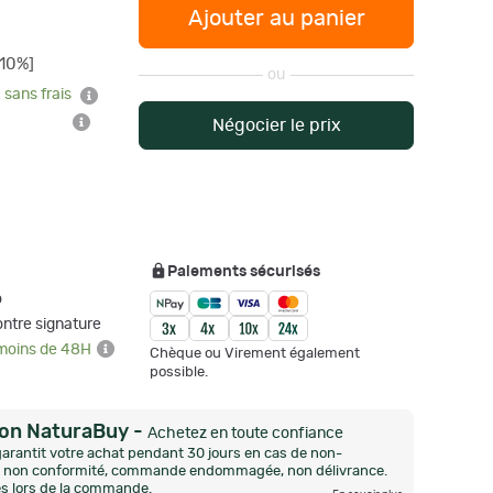
Ajouter au panier
-10%]
ou
 sans frais
Négocier le prix
Paiements sécurisés
o
ontre signature
 moins de 48H
Chèque ou Virement également
possible.
ion NaturaBuy
-
Achetez en toute confiance
arantit votre achat pendant 30 jours en cas de non-
n, non conformité, commande endommagée, non délivrance.
és lors de la commande.