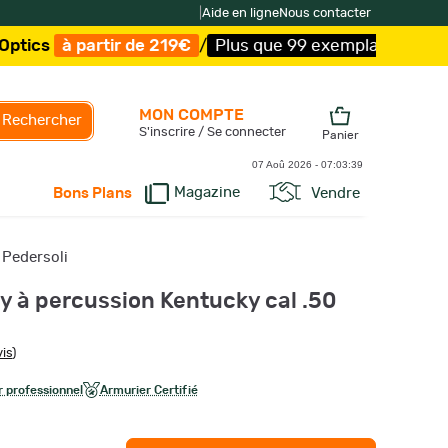
|
Aide en ligne
Nous contacter
tir de 219€
/
Plus que 99 exemplaires !
/
Livraison offer
MON COMPTE
Rechercher
S'inscrire / Se connecter
Panier
07 Aoû 2026 -
07:03:40
Magazine
Vendre
Bons Plans
 Pedersoli
y à percussion Kentucky cal .50
vis
)
 professionnel
Armurier Certifié