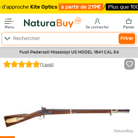
pproche
Kite Optics
à partir de 219€
/
Plus que 100 exem
Menu
Se connecter
Panier
Filtrer
Fusil Pedersoli Misssisipi US MODEL 1841 CAL 54
(1 avis)