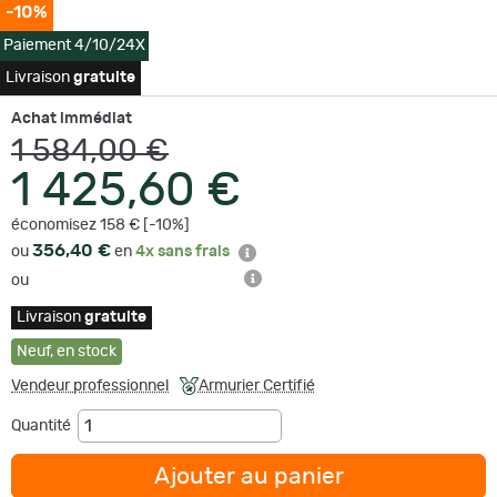
-10%
Paiement 4/10/24X
Livraison
gratuite
Achat immédiat
1 584,00 €
1 425,60 €
économisez 158 € [-10%]
356,40 €
ou
en
4x sans frais
ou
Livraison
gratuite
Neuf
,
en stock
Vendeur professionnel
Armurier Certifié
Quantité
Ajouter au panier