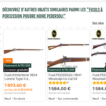
DÉCOUVREZ D'AUTRES OBJETS SIMILAIRES PARMI LES
"FUSILS À
PERCUSSION POUDRE NOIRE PEDERSOLI"
Voir plus
-10%
Paiement 4/10/24X
Livraison
gratuite
Paiement 4/10/24X
Paiement
Fusil d'infanterie 1854
Fusil PEDERSOLI 1841
Fusil PE
Lorenz Type II à
Mississipi Us Cal 54
Mountai
percussion cal. 54
Percussi
(1)
1 893,60 €
1 584,00 €
1 584,
au lieu de
2 104,00 €
Achat Immédiat
Achat Immédiat
Achat Im
Neuf - En stock
Neuf - Sur commande
Neuf - S