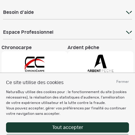
Besoin d'aide
Espace Professionnel
Chronocarpe
Ardent pêche
Fermer
Ce site utilise des cookies
Informations légales
NaturaBuy utilise des cookies pour : le fonctionnement du site (cookies
Charte éthique
nécessaires), la réalisation des statistiques d'audience, l'amélioration
Mentions légales
de votre expérience utilisateur et la lutte contre la fraude.
Vous pouvez accepter, gérer vos préférences par finalité ou continuer
Règlement & Conditions d'utilisation
votre navigation sans accepter.
Politique de protection
des données personnelles
Tout accepter
Personnalisation des cookies