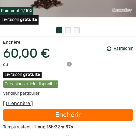
Paiement 4/10X
Livraison
gratuite
Enchère
Rafraîchir
60,00 €
ou
Livraison
gratuite
Occasion
,
article disponible
Vendeur particulier
[
0
enchère
]
Enchérir
1 jour, 15h:32m:57s
Temps restant :