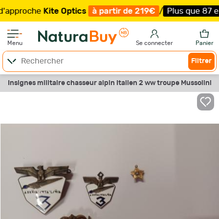
pproche
Kite Optics
à partir de 219€
/
Plus que 87 exemp
Menu
Se connecter
Panier
Filtrer
Insignes militaire chasseur alpin Italien 2 ww troupe Mussolini