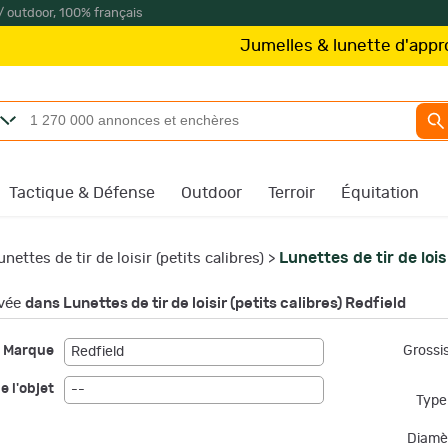
/ outdoor, 100% français
Jumelles & lunette d'approche
Tactique & Défense
Outdoor
Terroir
Équitation
Lunettes de tir de lois
unettes de tir de loisir (petits calibres)
>
vée
dans Lunettes de tir de loisir (petits calibres) Redfield
Marque
Grossi
Redfield
e l'objet
--
Type 
Diamèt