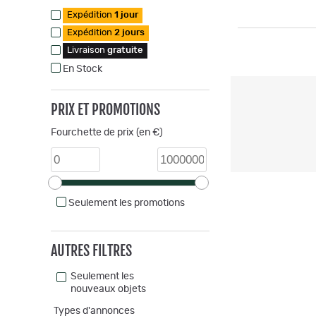
Expédition
1 jour
Expédition
2 jours
Livraison
gratuite
En Stock
PRIX ET PROMOTIONS
Fourchette de prix (en €)
Seulement les promotions
AUTRES FILTRES
Seulement les
nouveaux objets
Types d'annonces