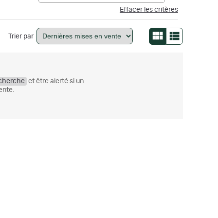
Effacer les critères
Trier par
echerche
et être alerté si un
ente.