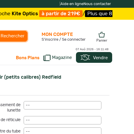
|
Aide en ligne
Nous contacter
Kite Optics
à partir de 219€
/
Plus que 87 exemplaires 
MON COMPTE
Rechercher
S'inscrire / Se connecter
Panier
07 Aoû 2026 -
16:11:48
Magazine
Vendre
Bons Plans
ir (petits calibres) Redfield
ssement de
--
lunette
de réticule
--
re du tube
--