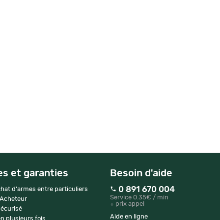
es et garanties
Besoin d'aide
0 891 670 004
hat d'armes entre particuliers
Service 0.35€ / min
 Acheteur
+ prix appel
écurisé
Aide en ligne
n plusieurs fois