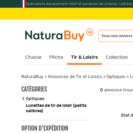
Spécialiste équipement neuf et occasion de chasse / pêche 
Tous nos univers
Chasse
Pêche
Tir & Loisirs
Collection
NaturaBuy
>
Annonces de Tir et Loisirs
>
Optiques
>
L
CATÉGORIES
0
annonce trou
Optiques
Lunettes de tir de loisir (petits
calibres)
Etat d
OPTION D'EXPÉDITION