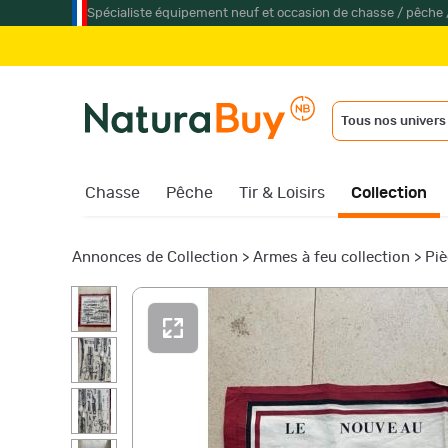
Spécialiste équipement neuf et occasion de chasse / pêche 
Tous nos univers
Chasse
Pêche
Tir & Loisirs
Collection
Annonces de Collection
>
Armes à feu collection
>
Piè