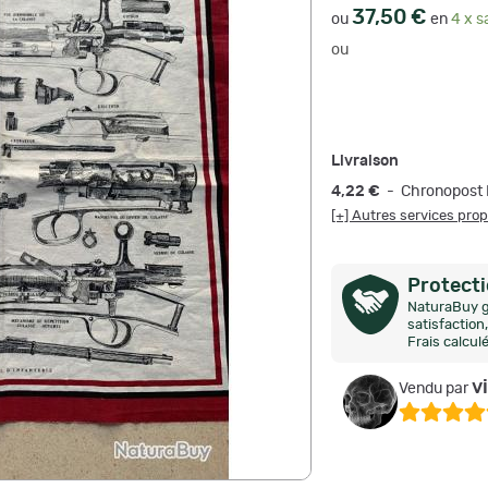
37,50 €
ou
en
4 x s
ou
Livraison
4,22 €
- Chronopost 
[+] Autres services pro
Protect
NaturaBuy g
satisfactio
Frais calcul
v
Vendu par