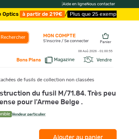
|
Aide en ligne
Nous contacter
à partir de 219€
/
Plus que 25 exemplaires !
/
Livraison 
MON COMPTE
Rechercher
S'inscrire / Se connecter
Panier
08 Aoû 2026 -
01:00:56
Magazine
Vendre
Bons Plans
achées de fusils de collection non classées
struction du fusil M/71.84. Très peu
ense pour l'Armee Belge .
onible
Vendeur particulier
Ajouter au panier