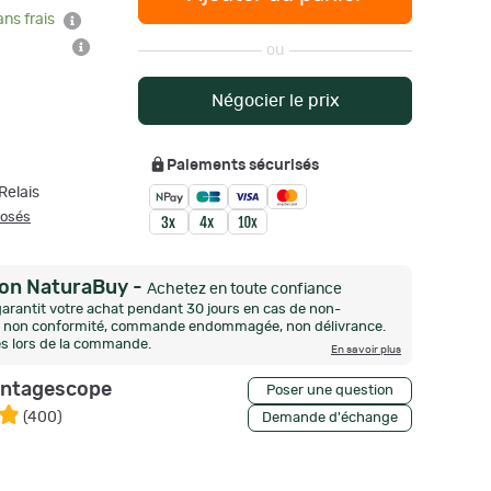
ans frais
ou
Négocier le prix
Paiements sécurisés
Relais
posés
ion NaturaBuy
-
Achetez en toute confiance
arantit votre achat pendant 30 jours en cas de non-
n, non conformité, commande endommagée, non délivrance.
és lors de la commande.
En savoir plus
intagescope
Poser une question
(
400
)
Demande d'échange