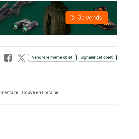
Vendre le même objet
Signaler cet objet
lementaire. Trouvé en Lorraine .