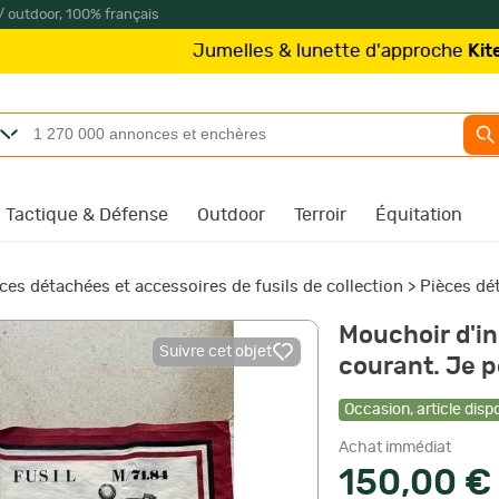
/ outdoor, 100% français
Jumelles & lunette d'approche
Kite Optics
Tactique & Défense
Outdoor
Terroir
Équitation
ces détachées et accessoires de fusils de collection
>
Pièces dét
Mouchoir d'in
Suivre cet objet
courant. Je p
Occasion
,
article disp
Achat immédiat
150,00 €