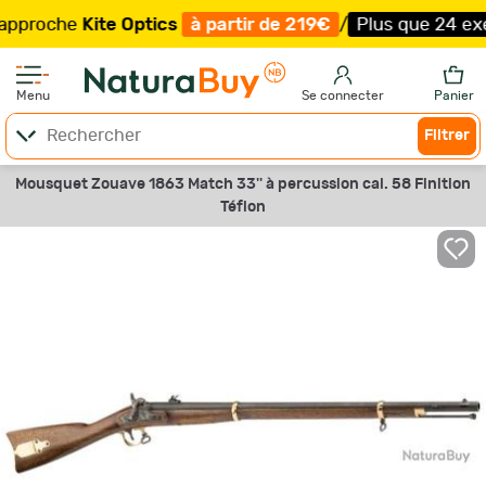
oche
Kite Optics
à partir de 219€
/
Plus que 24 exempla
Menu
Se connecter
Panier
Filtrer
Mousquet Zouave 1863 Match 33'' à percussion cal. 58 Finition
Téflon