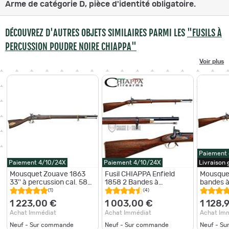
Arme de catégorie D, pièce d'identité obligatoire.
DÉCOUVREZ D'AUTRES OBJETS SIMILAIRES PARMI LES
"FUSILS À
PERCUSSION POUDRE NOIRE CHIAPPA"
Voir plus
Paiement
Paiement 4/10/24X
Paiement 4/10/24X
Livraison
Mousquet Zouave 1863
Fusil CHIAPPA Enfield
Mousquet
33'' à percussion cal. 58
1858 2 Bandes à
bandes à
Finition : Bronzée
Percussion Cal 58
58
(1)
(4)
1 223,00 €
1 003,00 €
1 128,
Achat Immédiat
Achat Immédiat
Achat Im
Neuf - Sur commande
Neuf - Sur commande
Neuf - S