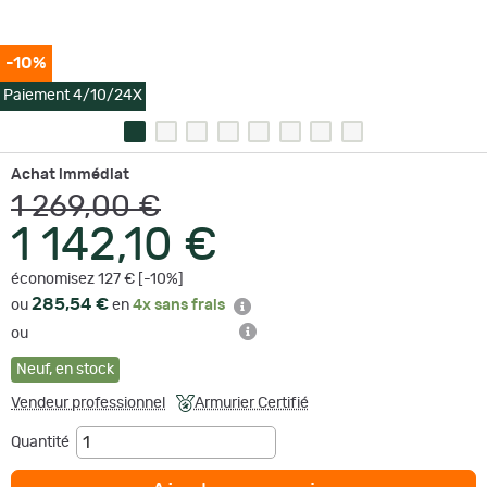
-10%
Paiement 4/10/24X
Achat immédiat
1 269,00 €
1 142,10 €
économisez 127 € [-10%]
285,54 €
ou
en
4x sans frais
ou
Neuf
,
en stock
Vendeur professionnel
Armurier Certifié
Quantité