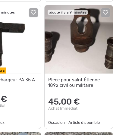
9 minutes
ajouté il y a 9 minutes
urs
chargeur PA 35 A
Piece pour saint Étienne
1892 civil ou militaire
 €
45,00 €
iat
Achat Immédiat
ock
Occasion - Article disponible