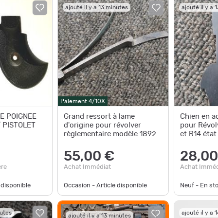
ajouté il y a 13 minutes
ajouté il y a 
Paiement 4/10X
E POIGNEE
Grand ressort à lame
Chien en ac
 PISTOLET
d'origine pour révolver
pour Révol
règlementaire modèle 1892
et R14 éta
55,00 €
28,00
ère
Achat Immédiat
Achat Imméd
 disponible
Occasion - Article disponible
Neuf - En st
nutes
ajouté il y a 
ajouté il y a 13 minutes