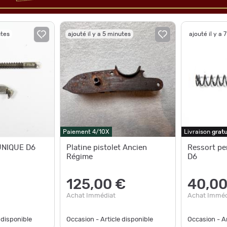
utes
ajouté il y a 5 minutes
ajouté il y a 
Paiement 4/10X
Livraison
gratu
 UNIQUE D6
Platine pistolet Ancien
Ressort pe
Régime
D6
125,00 €
40,00
Achat Immédiat
Achat Imméd
 disponible
Occasion - Article disponible
Occasion - Ar