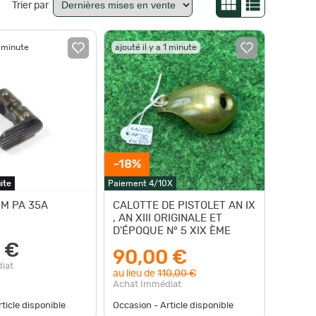
Trier par
1 minute
ajouté il y a 1 minute
-18%
ite
Paiement 4/10X
CM PA 35A
CALOTTE DE PISTOLET AN IX
, AN XIII ORIGINALE ET
D'ÉPOQUE N° 5 XIX ÈME
 €
90,00 €
iat
au lieu de
110,00 €
Achat Immédiat
ticle disponible
Occasion - Article disponible