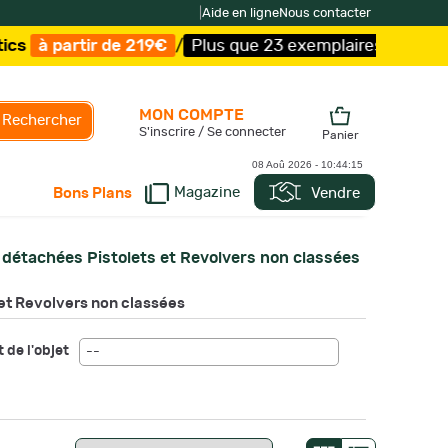
|
Aide en ligne
Nous contacter
9€
/
Plus que 23 exemplaires !
/
Livraison offerte et exp
MON COMPTE
Rechercher
S'inscrire / Se connecter
Panier
08 Aoû 2026 -
10:44:17
Magazine
Vendre
Bons Plans
 détachées Pistolets et Revolvers non classées
et Revolvers non classées
 de l'objet
--