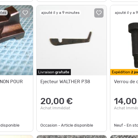
utes
ajouté il y a 9 minutes
ajouté il y a 
Livraison
gratuite
Expédition
2 jo
ANON POUR
Ejecteur WALTHER P38
Verrou de 
20,00 €
14,00
Achat Immédiat
Achat Imméd
 disponible
Occasion - Article disponible
Neuf - En st