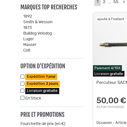
1
2
...
55
>
MARQUES TOP RECHERCHES
1892
ajouté à l'instant
Smith & Wesson
1873
Bulldog Velodog
Luger
Mauser
Colt
OPTION D'EXPÉDITION
Paiement 4/10X
Livraison
gratuite
Expédition
1 jour
Percuteur SAC
Expédition
2 jours
Livraison
gratuite
En Stock
50,00 €
Achat Immédiat
PRIX ET PROMOTIONS
Occasion - Article
Fourchette de prix (en €)