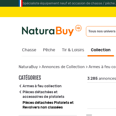
Spécialiste équipement neuf et occasion de chasse / pêche 
J
Tous nos univers
Chasse
Pêche
Tir & Loisirs
Collection
NaturaBuy
>
Annonces de Collection
>
Armes à feu co
CATÉGORIES
3 285
annonces 
Armes à feu collection
Pièces détachées et
accessoires de pistolets
Pièces détachées Pistolets et
Revolvers non classées