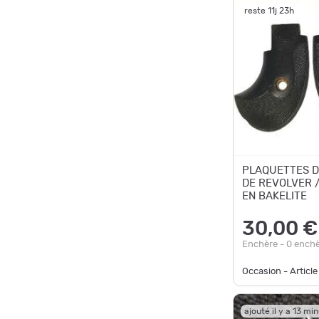
reste 11j 23h
PLAQUETTES D
DE REVOLVER /
EN BAKELITE
30,00 €
Enchère - 0 ench
Occasion - Article
ajouté il y a 13 mi