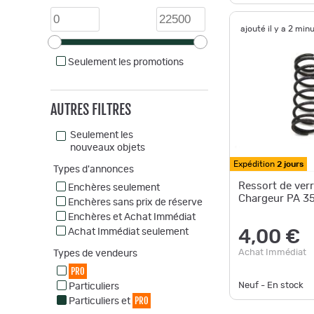
ajouté il y a 2 min
Seulement les promotions
AUTRES FILTRES
Seulement les
nouveaux objets
Expédition
2 jours
Types d'annonces
Ressort de ver
Enchères seulement
Chargeur PA 3
Enchères sans prix de réserve
Enchères et Achat Immédiat
Achat Immédiat seulement
4,00 €
Achat Immédiat
Types de vendeurs
PRO
Neuf - En stock
Particuliers
PRO
Particuliers et