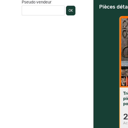
Pseudo vendeur
Pièces déta
OK
Tr
pi
po
gr
2
Ac