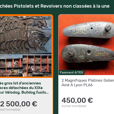
chées Pistolets et Revolvers non classées à la une
Paiement 4/10X
2 Magnifiques Platines Gober
ès gros lot d'anciennes
Ainé A Lyon PL66
èces détachées du XIXe
ur Vélodog, Bulldog,fusils
as etc
450,00 €
2 500,00 €
Achat Immédiat
hat Immédiat