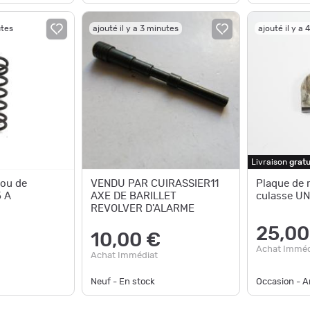
utes
ajouté il y a 3 minutes
ajouté il y a 
Livraison
gratu
rou de
VENDU PAR CUIRASSIER11
Plaque de 
5 A
AXE DE BARILLET
culasse U
REVOLVER D'ALARME
25,00
10,00 €
Achat Imméd
Achat Immédiat
Neuf - En stock
Occasion - Ar