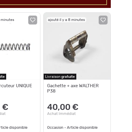
7 minutes
ajouté il y a 8 minutes
ite
Livraison
gratuite
rcuteur UNIQUE
Gachette + axe WALTHER
P38
 €
40,00 €
iat
Achat Immédiat
ticle disponible
Occasion - Article disponible