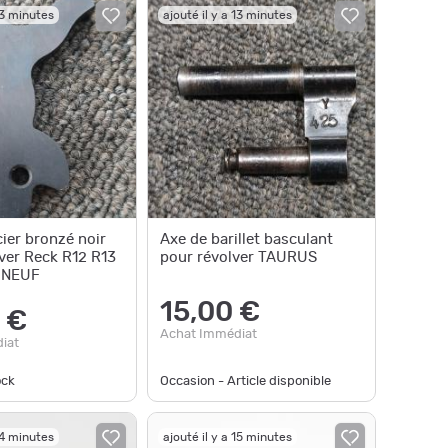
13 minutes
ajouté il y a 13 minutes
ier bronzé noir
Axe de barillet basculant
ver Reck R12 R13
pour révolver TAURUS
t NEUF
15,00 €
 €
Achat Immédiat
iat
ock
Occasion - Article disponible
14 minutes
ajouté il y a 15 minutes