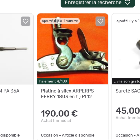
Enregistrer la recherche
ajouté il y a 1 minute
ajouté il y a 
Paiement 4/10X
Livraison
gratu
M PA 35A
Platine à silex ARPERPS
Sureté SA
FERRY 1803 en t ) PL12
45,00
190,00 €
Achat Imméd
Achat Immédiat
 disponible
Occasion - Article disponible
Occasion - Ar