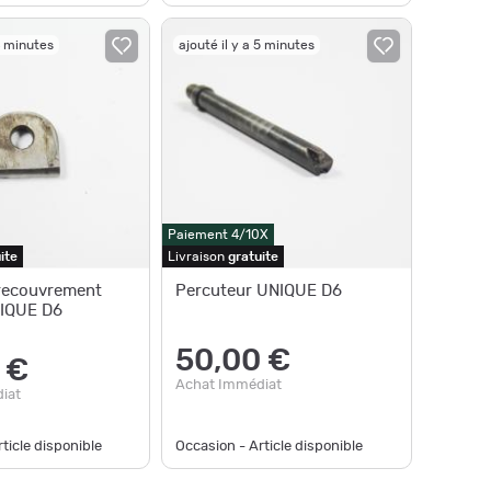
4 minutes
ajouté il y a 5 minutes
Paiement 4/10X
ite
Livraison
gratuite
recouvrement
Percuteur UNIQUE D6
NIQUE D6
50,00 €
 €
Achat Immédiat
iat
ticle disponible
Occasion - Article disponible