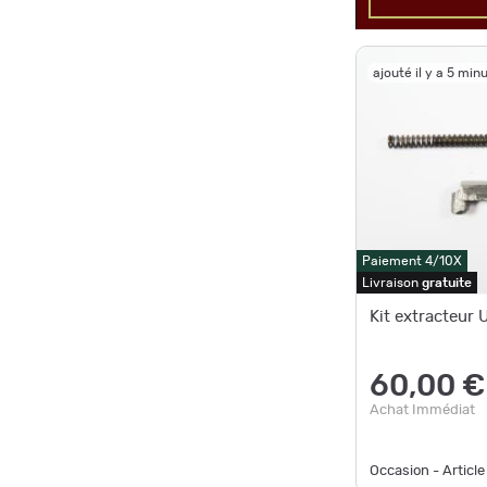
ajouté il y a 5 min
Paiement 4/10X
Livraison
gratuite
Kit extracteur
60,00 €
Achat Immédiat
Occasion - Article