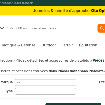
/ outdoor, 100% français
umelles & lunette d'approche
Kite Optics
à partir de 21
Tactique & Défense
Outdoor
Terroir
Équitation
Pièces
llection
>
Pièces détachées et accessoires de pistolets
>
neufs et occasions trouvées
dans Pièces détachées Pistolets 
Marque
Etat
--
Type
--