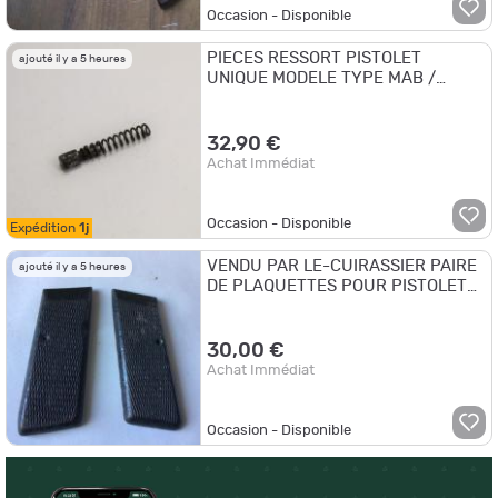
Occasion - Disponible
PIECES RESSORT PISTOLET
ajouté il y a 5 heures
UNIQUE MODELE TYPE MAB /
BROWNING 1910 OCCASION
32,90 €
Achat Immédiat
Occasion - Disponible
Expédition
1j
VENDU PAR LE-CUIRASSIER PAIRE
ajouté il y a 5 heures
DE PLAQUETTES POUR PISTOLET
BROWNING FN 10/22
30,00 €
Achat Immédiat
Occasion - Disponible