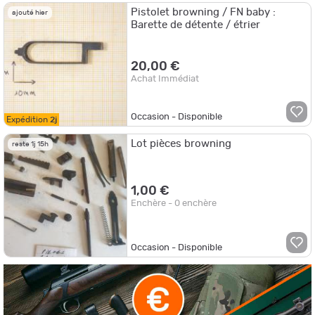
Pistolet browning / FN baby :
ajouté hier
Barette de détente / étrier
20,00 €
Achat Immédiat
Occasion - Disponible
Expédition
2j
Lot pièces browning
reste 1j 15h
1,00 €
Enchère - 0 enchère
Occasion - Disponible