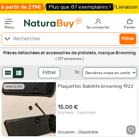
Plus que 87 exemplaires !
/
Livraison offerte et expéditio
Menu
Se connecter
Panier
Filtrer
Pièces détachées et accessoires de pistolets, marque Browning
( 127 annonces )
Filtrer
Tri :
Plaquettes Bakélite browning 1922
reste 2j 22h
15,00 €
Enchère - 0 enchère
Occasion - Disponible