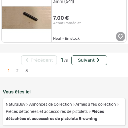
3mm (541)
7,00 €
Achat Immédiat
Neuf - En stock
1
Précédent
Suivant
/3
1
2
3
Vous êtes ici
NaturaBuy
>
Annonces de Collection
>
Armes à feu collection
>
Pièces détachées et accessoires de pistolets
>
Pièces
détachées et accessoires de pistolets Browning