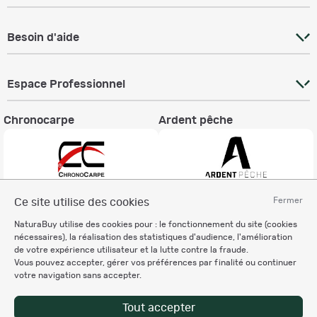
Besoin d'aide
Espace Professionnel
Chronocarpe
Ardent pêche
Fermer
Ce site utilise des cookies
Informations légales
NaturaBuy utilise des cookies pour : le fonctionnement du site (cookies
Charte éthique
nécessaires), la réalisation des statistiques d'audience, l'amélioration
Mentions légales
de votre expérience utilisateur et la lutte contre la fraude.
Vous pouvez accepter, gérer vos préférences par finalité ou continuer
Règlement & Conditions d'utilisation
votre navigation sans accepter.
Politique de protection
des données personnelles
Tout accepter
Personnalisation des cookies