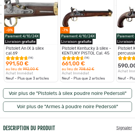
-0%
-7%
Paiement 4/10/24X
Paiement 4/10/24X
Paiement
Livraison
gratuite
Livraison
gratuite
Livraison
Pistolet An IX à silex
Pistolet Kentucky à silex -
Pistolet
cal.69
KENTUKY PISTOL Cal. 45
percussio
(14)
(14)
991,50 €
661,00 €
590,0
au lieu de
992,00 €
au lieu de
708,62 €
Achat Im
Achat Immédiat
Achat Immédiat
Neuf - Plus que
3
articles
Neuf - Plus que
2
articles
Neuf - Pl
Voir plus de "Pistolets à silex poudre noire Pedersoli"
Voir plus de "Armes à poudre noire Pedersoli"
DESCRIPTION DU PRODUIT
Signaler