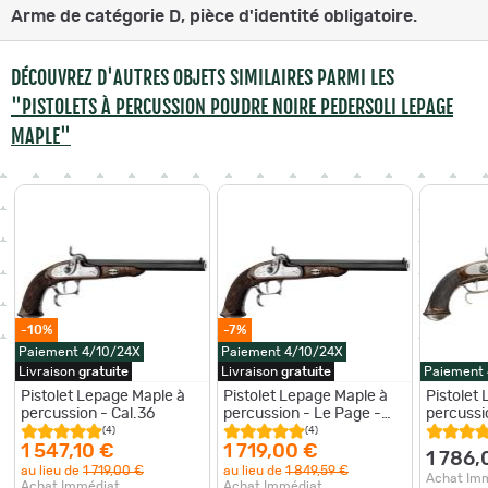
Arme de catégorie D, pièce d'identité obligatoire.
DÉCOUVREZ D'AUTRES OBJETS SIMILAIRES PARMI LES
"PISTOLETS À PERCUSSION POUDRE NOIRE PEDERSOLI LEPAGE
MAPLE"
-10%
-7%
Paiement 4/10/24X
Paiement 4/10/24X
Livraison
gratuite
Livraison
gratuite
Paiement
Pistolet Lepage Maple à
Pistolet Lepage Maple à
Pistolet
percussion - Cal.36
percussion - Le Page -
percussi
Cal.36
(4)
(4)
1 547,10 €
1 719,00 €
1 786,
au lieu de
1 719,00 €
au lieu de
1 849,59 €
Achat Im
Achat Immédiat
Achat Immédiat