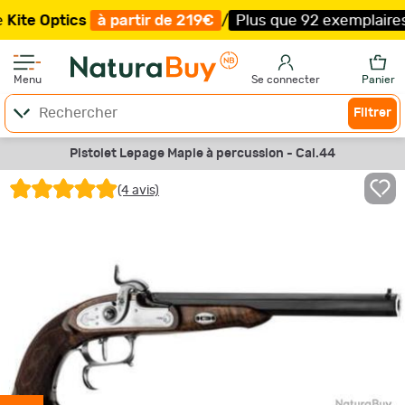
Optics
à partir de 219€
/
Plus que 92 exemplaires !
/
Li
Menu
Se connecter
Panier
Filtrer
Pistolet Lepage Maple à percussion - Cal.44
(4 avis)