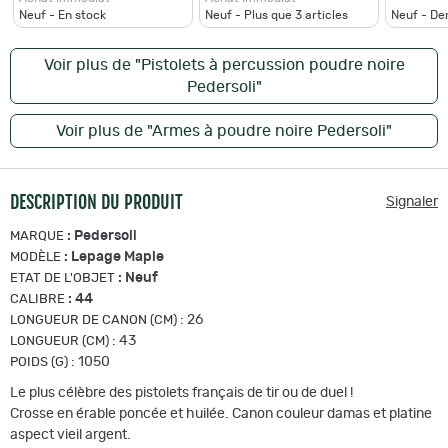
Neuf - En stock
Neuf - Plus que
3
articles
Neuf - De
Voir plus de "Pistolets à percussion poudre noire
Pedersoli"
Voir plus de "Armes à poudre noire Pedersoli"
DESCRIPTION DU PRODUIT
Signaler
:
Pedersoli
MARQUE
:
Lepage Maple
MODÈLE
:
Neuf
ETAT DE L'OBJET
:
44
CALIBRE
:
26
LONGUEUR DE CANON (CM)
:
43
LONGUEUR (CM)
:
1050
POIDS (G)
Le plus célèbre des pistolets français de tir ou de duel !
Crosse en érable poncée et huilée. Canon couleur damas et platine
aspect vieil argent.