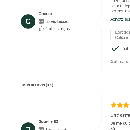
En 44 ans 
pistolet le
permettent 
Cocoer
Acheté sur
C
3 avis laissés
4 utiles reçus
Etat de 
Calibre
:
L'ut
2
utilisate
Tous les avis (13)
Une arme
Jeanlin83
Je me suis
J
36.
1 avis laissé