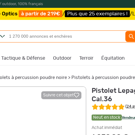
/ outdoor, 100% français
tir de 219€
/
Plus que 25 exemplaires !
/
Livraison offer
Tactique & Défense
Outdoor
Terroir
Équitation
olets à percussion poudre noire
>
Pistolets à percussion poudre
Pistolet Lepa
Suivre cet objet
Cal.36
(
24 a
Neuf
,
en stock
Vendeur
Achat immédiat