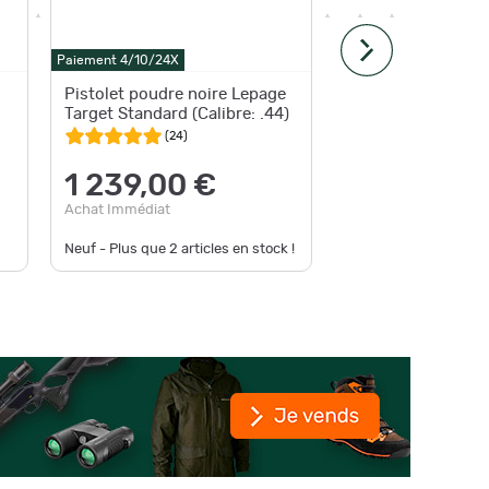
Paiement 4
Paiement 4/10/24X
Livraison
g
Pistolet poudre noire Lepage
Pistolet
Target Standard (Calibre: .44)
Pedersol
standard
(
24
)
1 239,00 €
1 33
Achat Immédiat
Achat Im
Neuf - Plus que
2
articles en stock !
Neuf - En