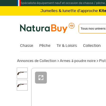
Spécialiste équipement neuf et occasion de chasse / pêche 
Jumelles & lunette d'approche
Kite Optics
à par
Tous nos univers
Chasse
Pêche
Tir & Loisirs
Collection
Annonces de Collection
>
Armes à poudre noire
>
Pist