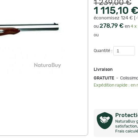
1 239,00 €
1 115,10 
économisez 124 € [-
278,79 €
ou
en
4 x 
ou
Quantité :
Livraison
GRATUITE
- Colissi
Expédition rapide : en
Protect
NaturaBuy g
satisfactio
Frais calcul