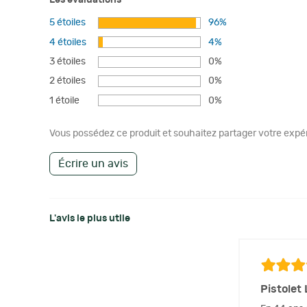
Les évaluations
5 étoiles
96%
4 étoiles
4%
3 étoiles
0%
2 étoiles
0%
1 étoile
0%
Vous possédez ce produit et souhaitez partager votre expéri
Écrire un avis
L'avis le plus utile
Pistolet