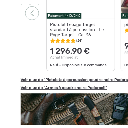
Paiement 4/10/24X
Pai
Pistolet Lepage Target
p
standard à percussion - Le
Page Target - Cal.36
(
24
)
1 296,90 €
A
Achat Immédiat
Neuf - Disponible sur commande
Oc
Voir plus de "Pistolets à percussion poudre noire Peders
Voir plus de "Armes à poudre noire Pedersoli"