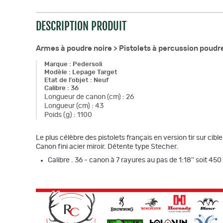
DESCRIPTION PRODUIT
Armes à poudre noire >
Pistolets à percussion poudr
Marque
:
Pedersoli
Modèle
:
Lepage Target
Etat de l'objet
:
Neuf
Calibre
:
36
Longueur de canon (cm)
:
26
Longueur (cm)
:
43
Poids (g)
:
1100
Le plus célèbre des pistolets français en version tir sur cible 
Canon fini acier miroir. Détente type Stecher.
Calibre . 36 - canon à 7 rayures au pas de 1:18'' soit 45