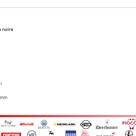
e noire
!
0 mm