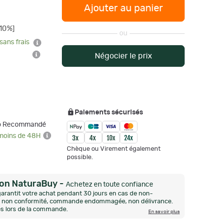
Ajouter au panier
€
10%]
ou
sans frais
Négocier le prix
Paiements sécurisés
mo Recommandé
 moins de 48H
Chèque ou Virement également
possible.
ion NaturaBuy
-
Achetez en toute confiance
arantit votre achat pendant 30 jours en cas de non-
n, non conformité, commande endommagée, non délivrance.
és lors de la commande.
En savoir plus