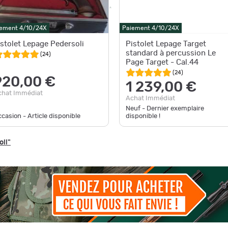
ement 4/10/24X
Paiement 4/10/24X
istolet Lepage Pedersoli
Pistolet Lepage Target
standard à percussion Le
(
24
)
Page Target - Cal.44
(
24
)
920,00 €
1 239,00 €
chat Immédiat
Achat Immédiat
Neuf - Dernier exemplaire
casion - Article disponible
disponible !
oli"