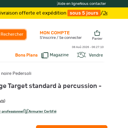
|
Aide en ligne
Nous contacter
te et expédition
sous 5 jours
/
Je fonce !
MON COMPTE
Rechercher
S'inscrire / Se connecter
Panier
08 Aoû 2026 -
06:27:11
Magazine
Vendre
Bons Plans
 noire Pedersoli
ge Target standard à percussion -
vis
)
 professionnel
Armurier Certifié