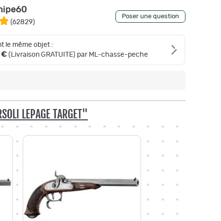
nipe60
Poser une question
(
62829
)
t le même objet :
 €
(Livraison GRATUITE) par ML-chasse-peche
RSOLI LEPAGE TARGET"