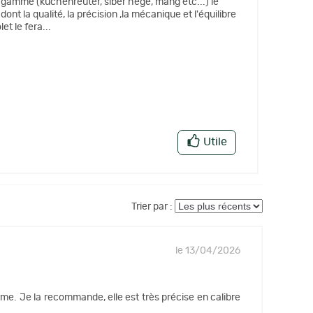
e gamme (kuchenreuter, siber hege, mang etc...) le
ont la qualité, la précision ,la mécanique et l'équilibre
et le fera...
Utile
Trier par :
le 13/04/2026
rme. Je la recommande, elle est très précise en calibre