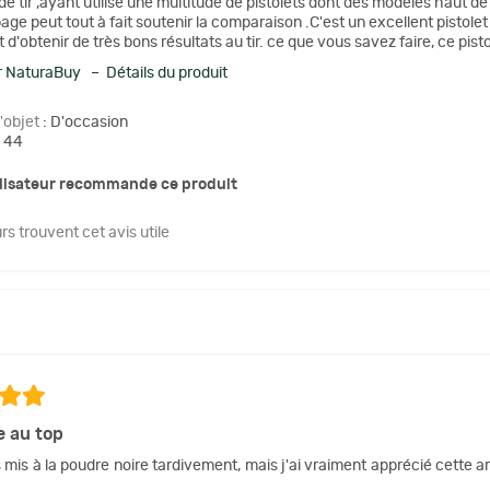
de tir ,ayant utilisé une multitude de pistolets dont des modèles haut d
page peut tout à fait soutenir la comparaison .C'est un excellent pistolet d
d'obtenir de très bons résultats au tir. ce que vous savez faire, ce pistol
 NaturaBuy – Détails du produit
l'objet
: D'occasion
 44
ilisateur recommande ce produit
urs trouvent cet avis utile
 au top
 mis à la poudre noire tardivement, mais j'ai vraiment apprécié cette a