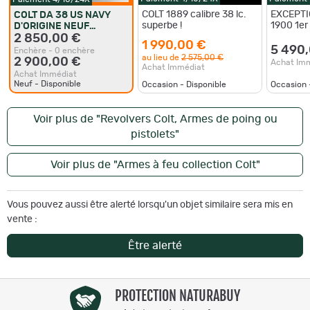
COLT 1889 calibre 38 lc.
EXCEPTI
COLT DA 38 US NAVY
superbe !
1900 1er
D'ORIGINE NEUF
rimles n
////////////////////////// BAISSE
2 850,00 €
1 990,00 €
2089
DU PRIX ////////////////////
5 490
Enchère - 0 enchère
au lieu de
2 575,00 €
2 900,00 €
Achat Im
Achat Immédiat
Achat Immédiat
Neuf - Disponible
Occasion - Disponible
Occasion 
Voir plus de "Revolvers Colt, Armes de poing ou
pistolets"
Voir plus de "Armes à feu collection Colt"
Vous pouvez aussi être alerté lorsqu'un objet similaire sera mis en
vente :
Être alerté
PROTECTION NATURABUY