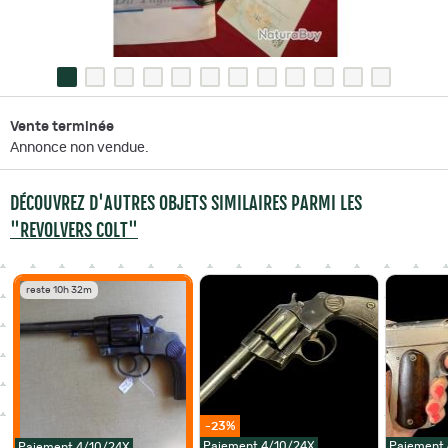
Vente terminée
Annonce non vendue.
DÉCOUVREZ D'AUTRES OBJETS SIMILAIRES PARMI LES
"REVOLVERS COLT"
reste 10h 32m
-23%
Paiement 4/10/24X
Paiement
Paiement 4/10/24X