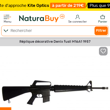
d'approche
Kite Optics
à partir de 219€
/
Plus que 93 ex
Menu
Se connecter
Panier
Filtrer
Réplique décorative Denix fusil M16A1 1957