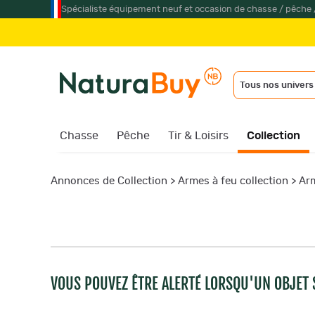
Spécialiste équipement neuf et occasion de chasse / pêche 
Tous nos univers
Chasse
Pêche
Tir & Loisirs
Collection
Annonces de Collection
>
Armes à feu collection
>
Arm
VOUS POUVEZ ÊTRE ALERTÉ LORSQU'UN OBJET S