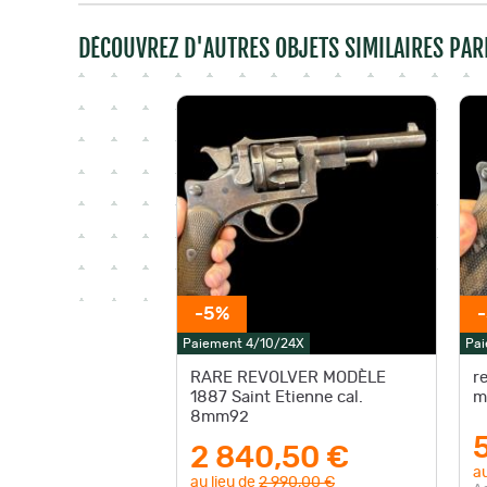
DÉCOUVREZ D'AUTRES OBJETS SIMILAIRES PAR
-5%
Paiement 4/10/24X
Pai
RARE REVOLVER MODÈLE
r
1887 Saint Etienne cal.
m
8mm92
2 840,50 €
au
au lieu de
2 990,00 €