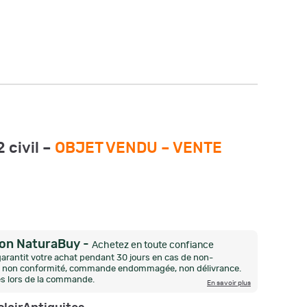
 civil –
OBJET VENDU –
VENTE
ion NaturaBuy
-
Achetez en toute confiance
arantit votre achat pendant 30 jours en cas de non-
n, non conformité, commande endommagée, non délivrance.
és lors de la commande.
En savoir plus