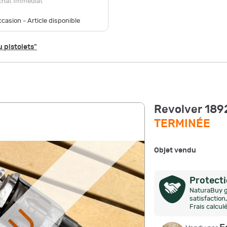
chat Immédiat
casion - Article disponible
 pistolets"
Revolver 1892
TERMINÉE
Objet vendu
Protect
NaturaBuy g
satisfactio
Frais calcul