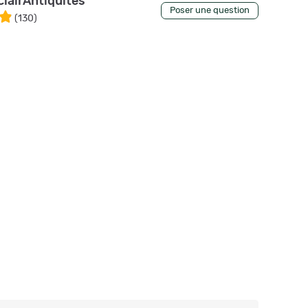
clairAntiquites
Poser une question
(
130
)