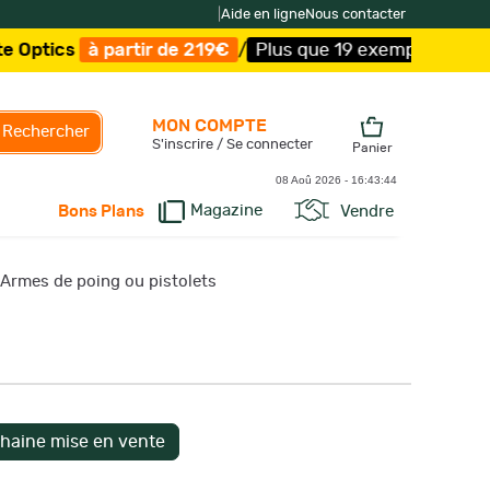
|
Aide en ligne
Nous contacter
artir de 219€
/
Plus que 19 exemplaires !
/
Livraison off
MON COMPTE
Rechercher
S'inscrire / Se connecter
Panier
08 Aoû 2026 -
16:43:45
Magazine
Vendre
Bons Plans
 Armes de poing ou pistolets