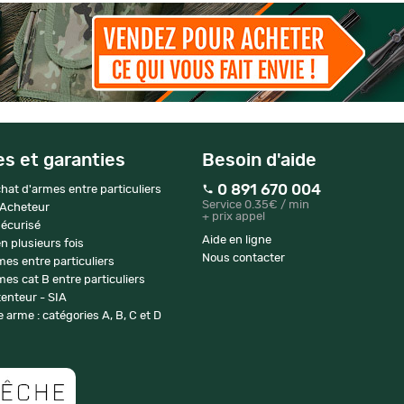
es et garanties
Besoin d'aide
0 891 670 004
hat d'armes entre particuliers
Service 0.35€ / min
 Acheteur
+ prix appel
écurisé
Aide en ligne
n plusieurs fois
Nous contacter
mes entre particuliers
es cat B entre particuliers
enteur - SIA
 arme : catégories A, B, C et D