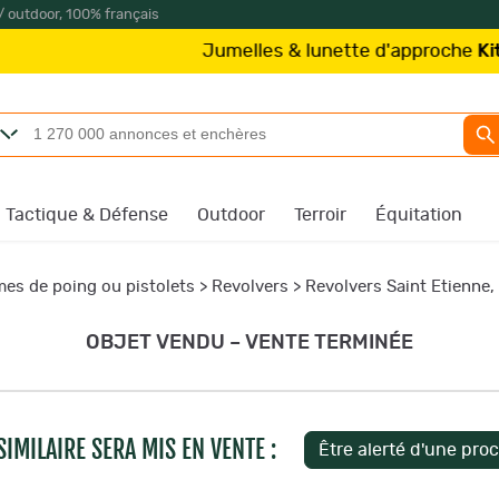
/ outdoor, 100% français
Jumelles & lunette d'approche
Kite Optics
à p
Tactique & Défense
Outdoor
Terroir
Équitation
es de poing ou pistolets
>
Revolvers
>
Revolvers Saint Etienne,
OBJET VENDU – VENTE TERMINÉE
IMILAIRE SERA MIS EN VENTE :