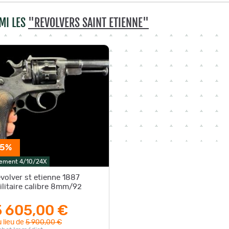
MI LES
"REVOLVERS SAINT ETIENNE"
-5%
ement 4/10/24X
evolver st etienne 1887
ilitaire calibre 8mm/92
5 605,00 €
 lieu de
5 900,00 €