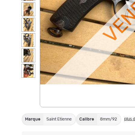
VE
plus d
Marque
Saint Etienne
Calibre
8mm/92