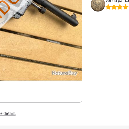
NDU
E
Vendu par
e détails