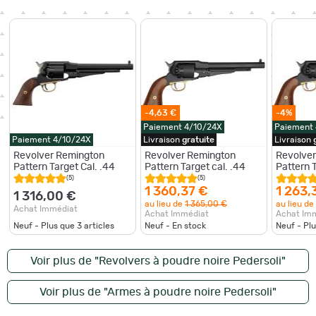
-4,63 €
-4%
Paiement 4/10/24X
Paiement
Paiement 4/10/24X
Livraison
gratuite
Livraison
Revolver Remington
Revolver Remington
Revolve
Pattern Target Cal. .44
Pattern Target cal. .44
Pattern T
(5)
(5)
1 360,37 €
1 263,
1 316,00 €
au lieu de
1 365,00 €
au lieu de
Achat Immédiat
Achat Immédiat
Achat Im
Neuf - Plus que
3
articles
Neuf - En stock
Neuf - Pl
Voir plus de "Revolvers à poudre noire Pedersoli"
Voir plus de "Armes à poudre noire Pedersoli"