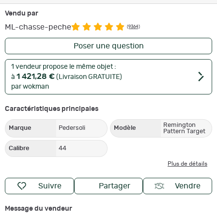
Vendu par
ML-chasse-peche
(9364)
Poser une question
1 vendeur propose le même objet :
1 421,28 €
à
(Livraison GRATUITE)
par wokman
Caractéristiques principales
Remington
Marque
Pedersoli
Modèle
Pattern Target
Calibre
44
Plus de détails
Suivre
Partager
Vendre
Message du vendeur