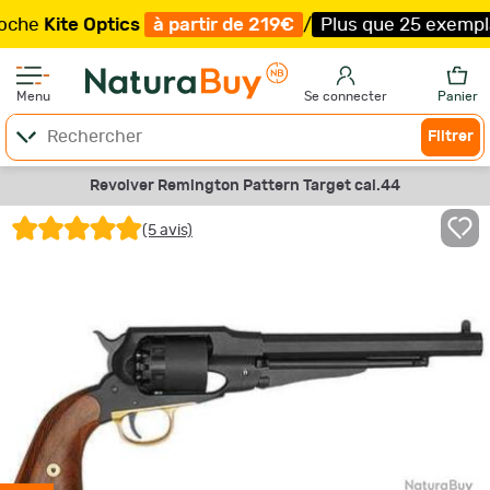
te Optics
à partir de 219€
/
Plus que 25 exemplaires !
Menu
Se connecter
Panier
Filtrer
Revolver Remington Pattern Target cal.44
(5 avis)