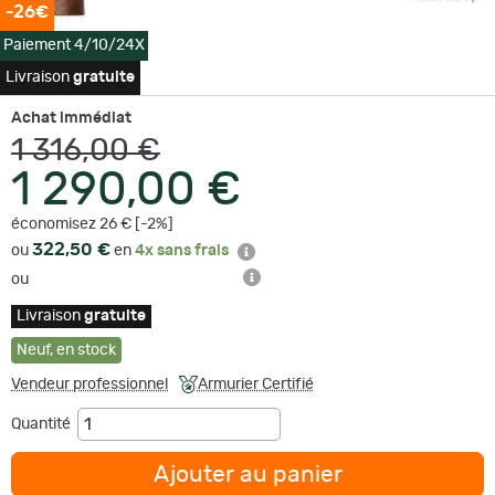
-26€
Paiement 4/10/24X
Livraison
gratuite
Achat immédiat
1 316,00 €
1 290,00 €
économisez 26 € [-2%]
322,50 €
ou
en
4x sans frais
ou
Livraison
gratuite
Neuf
,
en stock
Vendeur professionnel
Armurier Certifié
Quantité
Ajouter au panier