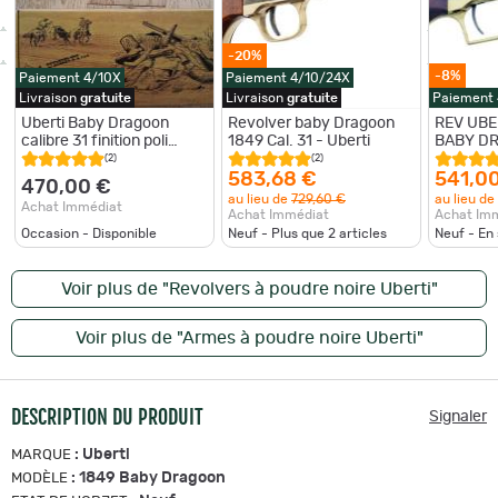
-20%
-8%
Paiement 4/10X
Paiement 4/10/24X
Livraison
gratuite
Livraison
gratuite
Paiement
Uberti Baby Dragoon
Revolver baby Dragoon
REV UBE
calibre 31 finition poli
1849 Cal. 31 - Uberti
BABY DR
blanc
POUDRE 
(2)
(2)
583,68 €
541,0
470,00 €
au lieu de
729,60 €
au lieu de
Achat Immédiat
Achat Immédiat
Achat Im
Occasion - Disponible
Neuf - Plus que
2
articles
Neuf - En
Voir plus de "Revolvers à poudre noire Uberti"
Voir plus de "Armes à poudre noire Uberti"
DESCRIPTION DU PRODUIT
Signaler
:
Uberti
MARQUE
:
1849 Baby Dragoon
MODÈLE