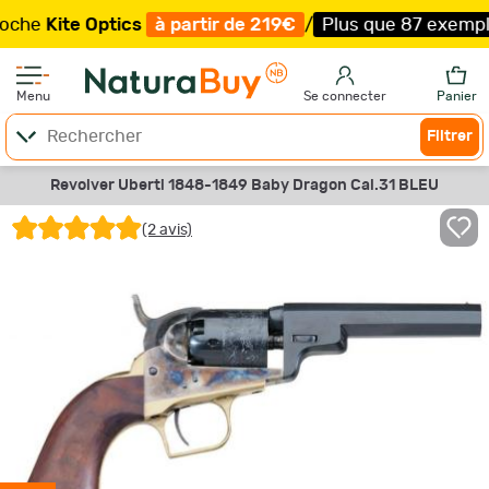
ite Optics
à partir de 219€
/
Plus que 87 exemplaires !
Menu
Se connecter
Panier
Filtrer
Revolver Uberti 1848-1849 Baby Dragon Cal.31 BLEU
(2 avis)