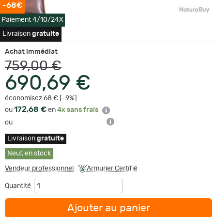
-68€
Paiement 4/10/24X
Livraison
gratuite
Achat immédiat
759,00 €
690,69 €
économisez 68 € [-9%]
172,68 €
ou
en
4x sans frais
ou
Livraison
gratuite
Neuf
,
en stock
Vendeur professionnel
Armurier Certifié
Quantité
Ajouter au panier