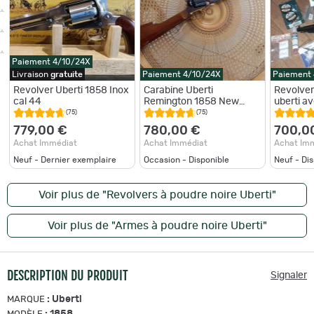
Paiement 4/10/24X
Livraison
gratuite
Paiement 4/10/24X
Paiement
Revolver Uberti 1858 Inox
Carabine Uberti
Revolver
cal 44
Remington 1858 New
uberti av
Army Target calibre 44
suppléme
(75)
(75)
accessoi
779,00 €
780,00 €
700,0
Achat Immédiat
Achat Immédiat
Achat Im
Neuf - Dernier exemplaire
Occasion - Disponible
Neuf - Di
Voir plus de "Revolvers à poudre noire Uberti"
Voir plus de "Armes à poudre noire Uberti"
DESCRIPTION DU PRODUIT
Signaler
:
Uberti
MARQUE
:
1858