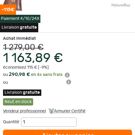
-115€
Paiement 4/10/24X
Livraison
gratuite
Achat immédiat
1 279,00 €
1 163,89 €
économisez 115 € [-9%]
290,98 €
ou
en
4x sans frais
ou
Livraison
gratuite
Neuf
,
en stock
Vendeur professionnel
Armurier Certifié
Quantité