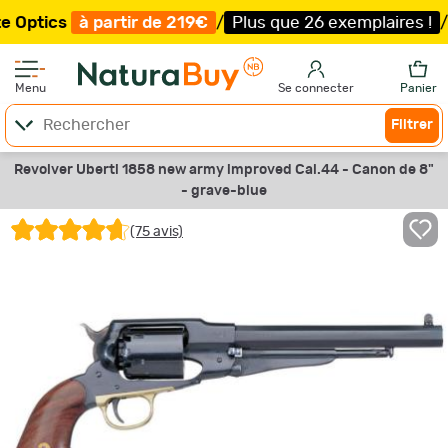
à partir de 219€
/
Plus que 26 exemplaires !
/
Livraison 
Menu
Se connecter
Panier
Filtrer
Revolver Uberti 1858 new army improved Cal.44 - Canon de 8"
- grave-blue
(75 avis)