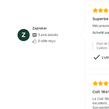
Superbe 
Mécanisme 
Zaplokar
Acheté sur
Z
3 avis laissés
0 utile reçu
Etat de 
Calibre
:
L'ut
Colt 186
Le Colt 18
excellent ,
Son pontet 