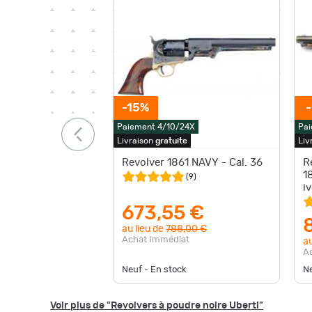
-15%
Paiement 4/10/24X
Pai
Livraison
gratuite
Liv
Revolver 1861 NAVY - Cal. 36
R
1
(
9
)
iv
673,55 €
au lieu de
788,00 €
Achat Immédiat
au
A
Neuf - En stock
Ne
Voir plus de "Revolvers à poudre noire Uberti"