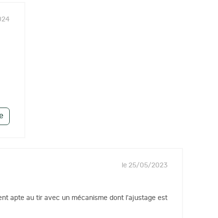
024
le
le 25/05/2023
ement apte au tir avec un mécanisme dont l'ajustage est