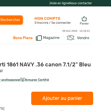
|
Aide en ligne
Nous contacter
MON COMPTE
Rechercher
S'inscrire / Se connecter
Panier
06 Aoû 2026 -
14:19:22
Magazine
Vendre
Bons Plans
ti 1861 NAVY .36 canon 7.1/2" Bleu
is
)
 professionnel
Armurier Certifié
Ajouter au panier
9%]