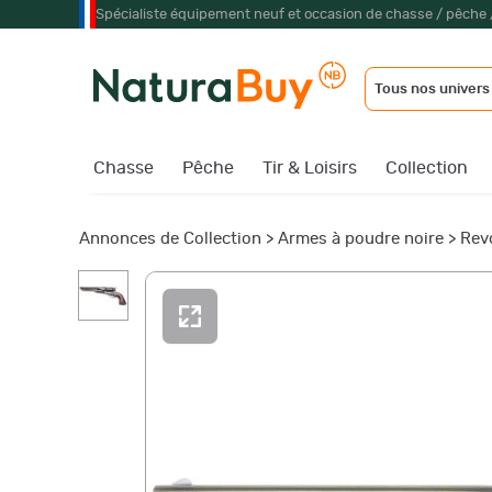
Spécialiste équipement neuf et occasion de chasse / pêche 
Tous nos univers
Chasse
Pêche
Tir & Loisirs
Collection
Annonces de Collection
>
Armes à poudre noire
>
Rev