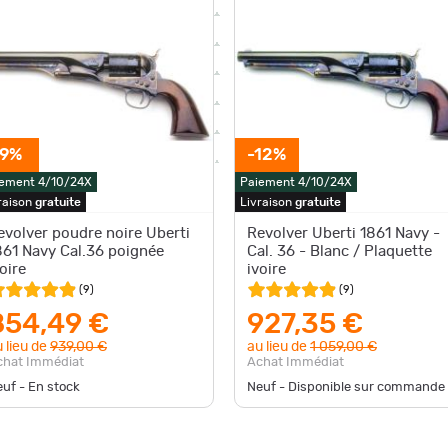
-9%
-12%
ement 4/10/24X
Paiement 4/10/24X
raison
gratuite
Livraison
gratuite
evolver poudre noire Uberti
Revolver Uberti 1861 Navy -
861 Navy Cal.36 poignée
Cal. 36 - Blanc / Plaquette
oire
ivoire
(
9
)
(
9
)
854,49 €
927,35 €
 lieu de
939,00 €
au lieu de
1 059,00 €
chat Immédiat
Achat Immédiat
uf - En stock
Neuf - Disponible sur commande