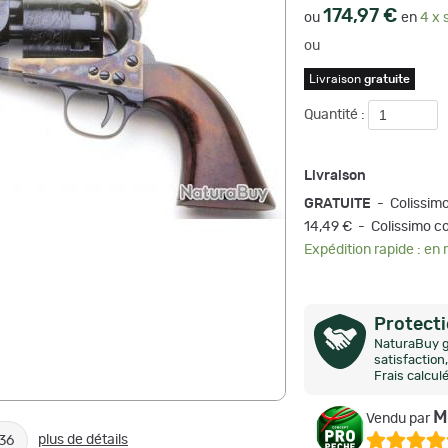
174,97 €
ou
en
4 x 
ou
Livraison
gratuite
Quantité :
Livraison
GRATUITE
- Colissim
14,49 € - Colissimo co
Expédition rapide : en
Protect
NaturaBuy g
satisfactio
Frais calcul
M
Vendu par
plus de détails
36