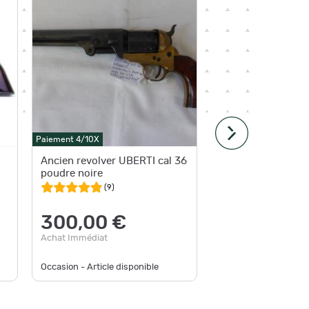
-9%
Paiement 4/10X
Paiement 4
Ancien revolver UBERTI cal 36
REV UBE
poudre noire
POIGNEE
NOIRE
(
9
)
300,00 €
858
Achat Immédiat
au lieu d
Achat Im
Occasion - Article disponible
Neuf - Pl