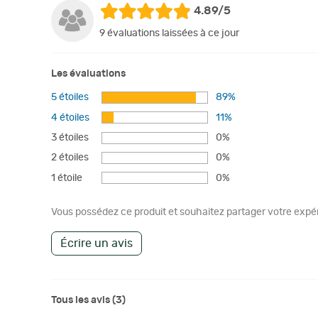
4.89/5
9 évaluations laissées à ce jour
Les évaluations
5 étoiles
89%
4 étoiles
11%
3 étoiles
0%
2 étoiles
0%
1 étoile
0%
Vous possédez ce produit et souhaitez partager votre expéri
Écrire un avis
Tous les avis (3)