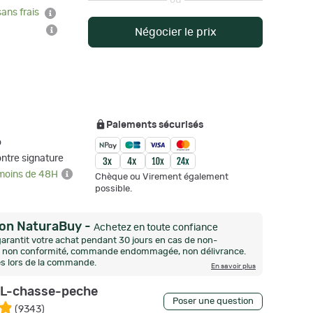
ou
sans frais
Négocier le prix
Paiements sécurisés
o
ntre signature
 moins de 48H
Chèque ou Virement également
possible.
ion NaturaBuy
-
Achetez en toute confiance
arantit votre achat pendant 30 jours en cas de non-
n, non conformité, commande endommagée, non délivrance.
és lors de la commande.
En savoir plus
L-chasse-peche
Poser une question
(
9343
)