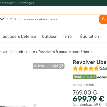
/ outdoor, 100% français
Tactique & Défense
Outdoor
Terroir
Équitation
olvers à poudre noire
>
Revolvers à poudre noire Uberti
Revolver Uber
Suivre cet objet
(
9 av
Neuf
,
en stock
Vendeur
Achat immédiat
769,00 €
699,79 €
économisez 69 € [-