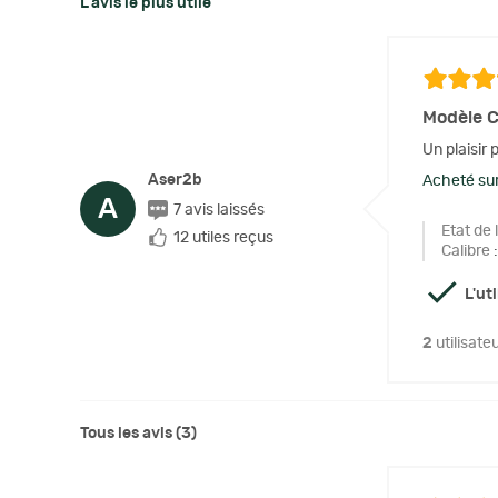
L'avis le plus utile
Modèle C
Un plaisir 
Aser2b
Acheté sur
A
7 avis laissés
Etat de 
12 utiles reçus
Calibre
:
L'ut
2
utilisate
Tous les avis (3)