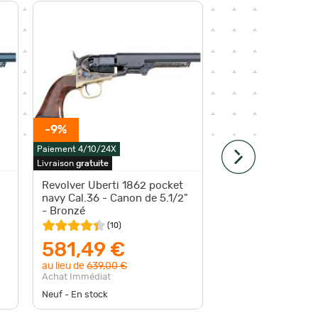
-9%
Paiement 4/10/24X
Livraison
gratuite
Paiement 4
Revolver Uberti 1862 pocket
Revolve
navy Cal.36 - Canon de 5.1/2"
Cal. 36
- Bronzé
1862 PO
(
10
)
581,49 €
650
au lieu de
639,00 €
Achat Im
Achat Immédiat
Neuf - De
Neuf - En stock
disponible