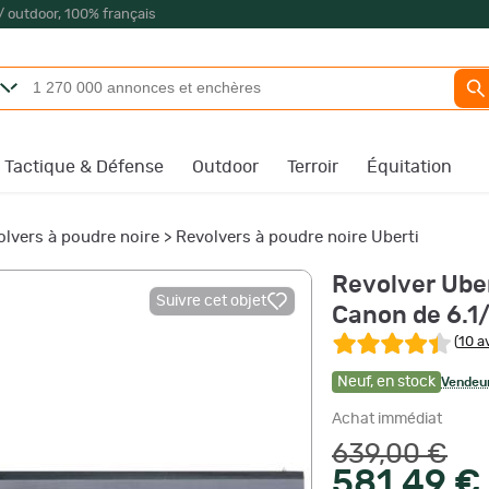
/ outdoor, 100% français
Tactique & Défense
Outdoor
Terroir
Équitation
olvers à poudre noire
>
Revolvers à poudre noire Uberti
Revolver Ube
Suivre cet objet
Canon de 6.1
(
10 a
Neuf
,
en stock
Vendeur
Achat immédiat
639,00 €
581,49 €