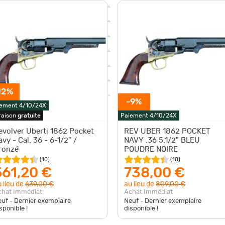
12%
-9%
ement 4/10/24X
raison
gratuite
Paiement 4/10/24X
evolver Uberti 1862 Pocket
REV UBER 1862 POCKET
avy - Cal. 36 - 6-1/2" /
NAVY .36 5.1/2" BLEU
ronzé
POUDRE NOIRE
(
10
)
(
10
)
561,20 €
738,00 €
 lieu de
639,00 €
au lieu de
809,00 €
chat Immédiat
Achat Immédiat
uf - Dernier exemplaire
Neuf - Dernier exemplaire
sponible !
disponible !