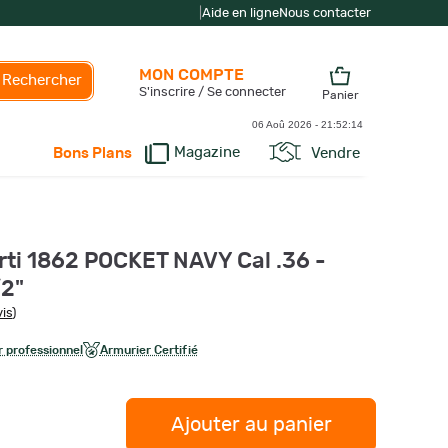
|
Aide en ligne
Nous contacter
MON COMPTE
Rechercher
S'inscrire / Se connecter
Panier
06 Aoû 2026 -
21:52:15
Magazine
Vendre
Bons Plans
rti 1862 POCKET NAVY Cal .36 -
/2"
vis
)
 professionnel
Armurier Certifié
Ajouter au panier