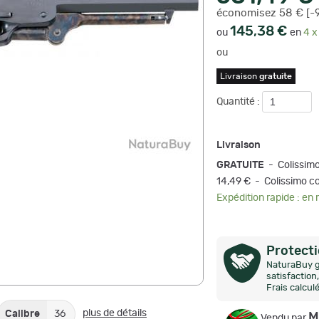
économisez 58 € [-
145,38 €
ou
en
4 x
ou
Livraison
gratuite
Quantité :
Livraison
GRATUITE
- Colissim
14,49 € - Colissimo co
Expédition rapide : en
Protect
NaturaBuy g
satisfactio
Frais calcul
plus de détails
Calibre
36
M
Vendu par