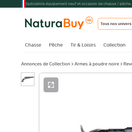
Spécialiste équipement neuf et occasion de chasse / pêche 
Tous nos univers
Chasse
Pêche
Tir & Loisirs
Collection
Annonces de Collection
>
Armes à poudre noire
>
Rev