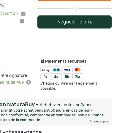
9%]
ou
 sans frais
Négocier le prix
Paiements sécurisés
o
ntre signature
 moins de 48H
Chèque ou Virement également
possible.
ion NaturaBuy
-
Achetez en toute confiance
arantit votre achat pendant 30 jours en cas de non-
n, non conformité, commande endommagée, non délivrance.
és lors de la commande.
En savoir plus
L-chasse-peche