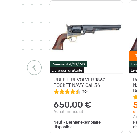
-
Paiement 4/10/24X
Pai
Livraison
gratuite
Liv
UBERTI REVOLVER 1862
R
POCKET NAVY Cal. 36
N
B
(
10
)
650,00 €
Achat Immédiat
au
A
Neuf - Dernier exemplaire
Ne
disponible !
di