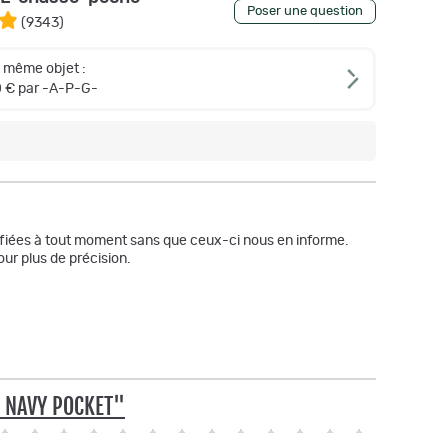
Poser une question
(
9343
)
e même objet :
0 € par -A-P-G-
odifiées à tout moment sans que ceux-ci nous en informe.
ur plus de précision.
T NAVY POCKET"