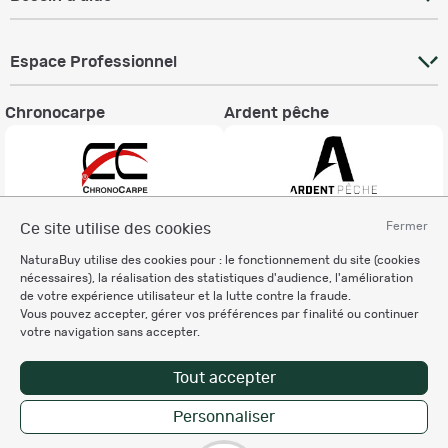
Espace Professionnel
Chronocarpe
Ardent pêche
Fermer
Ce site utilise des cookies
Informations légales
NaturaBuy utilise des cookies pour : le fonctionnement du site (cookies
Charte éthique
nécessaires), la réalisation des statistiques d'audience, l'amélioration
Mentions légales
de votre expérience utilisateur et la lutte contre la fraude.
Vous pouvez accepter, gérer vos préférences par finalité ou continuer
Règlement & Conditions d'utilisation
votre navigation sans accepter.
Politique de protection
des données personnelles
Tout accepter
Personnalisation des cookies
Personnaliser
Copyright © 2007-2026 NaturaBuy. Tous droits réservés. N°CNIL: 1239459.