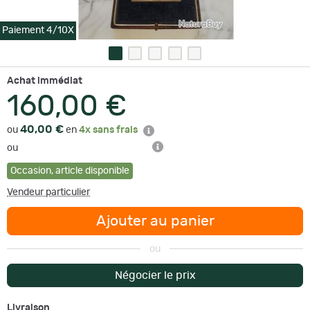
Paiement 4/10X
Achat immédiat
160,00 €
40,00 €
ou
en
4x sans frais
ou
Occasion
,
article disponible
Vendeur particulier
Ajouter au panier
ou
Négocier le prix
Livraison