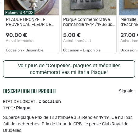
Paiement 4/10X
PLAQUE BRONZE LE
Plaque commémorative
Médaille 
PROVENCAL FLEUR DE
normandie 1944/1986 us
d'Escrim
LYS
ww2 randonnée VOIE DE
LA LIBERTE
90,00 €
5,00 €
27,00
Achat Immédiat
Achat Immédiat
Achat Im
Occasion - Disponible
Occasion - Disponible
Occasion 
Voir plus de "Coupelles, plaques et médailles
commémoratives militaria Plaque"
DESCRIPTION DU PRODUIT
Signaler
:
D'occasion
ETAT DE L'OBJET
:
Plaque
TYPE
Superbe plaque Prix de Tir attribuée à J .Reno en 1949 . Je n’ai pas
fait de recherches. Prix de tireur du CRB , je pense Club Royal de
Bruxelles.