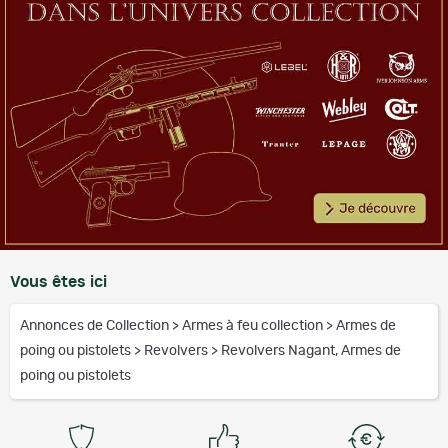
Vous êtes ici
Annonces de Collection
>
Armes à feu collection
>
Armes de
poing ou pistolets
>
Revolvers
>
Revolvers Nagant, Armes de
poing ou pistolets