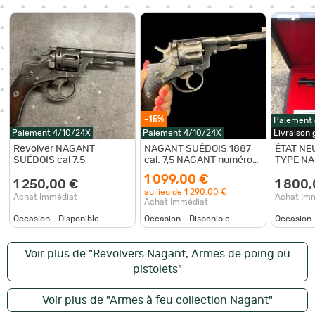
-15%
Paiement
Paiement 4/10/24X
Paiement 4/10/24X
Livraison
Revolver NAGANT
NAGANT SUÉDOIS 1887
ÉTAT NE
SUÉDOIS cal 7.5
cal. 7,5 NAGANT numéro
TYPE NA
de série 4549
VERSION
1 099,00 €
EN CADE
1 250,00 €
1 800,
au lieu de
1 290,00 €
7,5
Achat Immédiat
Achat Im
Achat Immédiat
Occasion - Disponible
Occasion - Disponible
Occasion 
Voir plus de "Revolvers Nagant, Armes de poing ou
pistolets"
Voir plus de "Armes à feu collection Nagant"