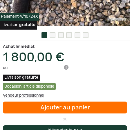
Paiement 4/10/24X
Livraison
gratuite
Achat immédiat
1 800,00 €
ou
Livraison
gratuite
Occasion
,
article disponible
Vendeur professionnel
Ajouter au panier
ou