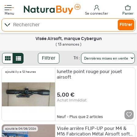
Menu
Se connecter
Panier
Filtrer
Visée Airsoft, marque Cybergun
( 13 annonces )
Filtrer
Tri :
lunette point rouge pour jouet
ajouté il y a 12 heures
airsoft
5,00 €
Achat Immédiat
Neuf - Plus que
2
articles
Visée arrière FLIP-UP pour M4 &
ajouté le 04/08/2026
M16 Fabrication Métal Airsoft soft