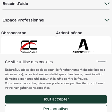
Besoin d'aide
Espace Professionnel
Chronocarpe
Ardent pêche
Fermer
Ce site utilise des cookies
Informations légales
NaturaBuy utilise des cookies pour : le fonctionnement du site (cookies
Charte éthique
nécessaires), la réalisation des statistiques d'audience, l'amélioration
Mentions légales
de votre expérience utilisateur et la lutte contre la fraude.
Vous pouvez accepter, gérer vos préférences par finalité ou continuer
Règlement & Conditions d'utilisation
votre navigation sans accepter.
Politique de protection
des données personnelles
Tout accepter
Personnalisation des cookies
Personnaliser
Enregistrer la recherche