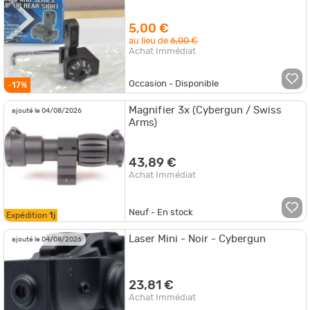
Air Mire Réglable rail (26)
5,00 €
au lieu de
6,00 €
Achat Immédiat
Occasion - Disponible
-17%
Magnifier 3x (Cybergun / Swiss
ajouté le 04/08/2026
Arms)
43,89 €
Achat Immédiat
Neuf - En stock
Expédition
1j
Laser Mini - Noir - Cybergun
ajouté le 04/08/2026
23,81 €
Achat Immédiat