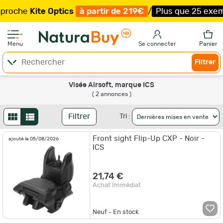
roche
Kite Optics
à partir de 219€
/
Plus que 25 exempla
Menu
Se connecter
Panier
Filtrer
Visée Airsoft, marque ICS
( 2 annonces )
Filtrer
Tri :
Front sight Flip-Up CXP - Noir -
ajouté le 05/08/2026
ICS
21,74 €
Achat Immédiat
Neuf - En stock