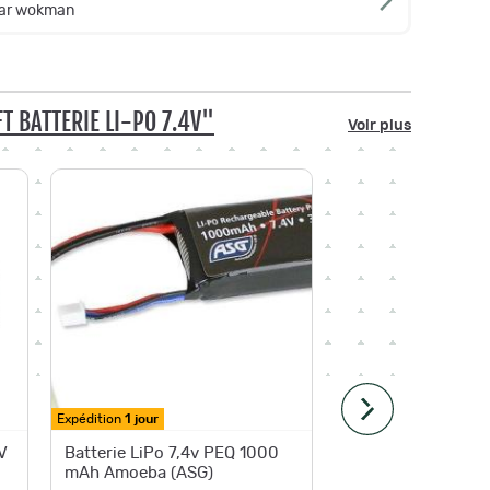
par wokman
T BATTERIE LI-PO 7.4V"
Voir plus
Expédition
1 jour
Expédition
V
Batterie LiPo 7,4v PEQ 1000
Batterie
mAh Amoeba (ASG)
1300 mA