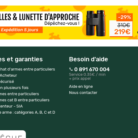
es et garanties
Besoin d'aide
0 891 670 004
hat d'armes entre particuliers
Service 0.35€ / min
 Acheteur
+ prix appel
écurisé
Aide en ligne
n plusieurs fois
Nous contacter
mes entre particuliers
es cat B entre particuliers
enteur - SIA
 arme : catégories A, B, C et D