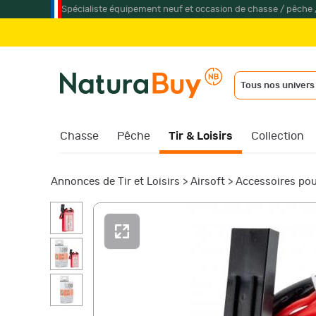
Spécialiste équipement neuf et occasion de chasse / pêche 
Tous nos univers
Chasse
Pêche
Tir & Loisirs
Collection
Annonces de Tir et Loisirs
>
Airsoft
>
Accessoires pou