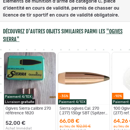
Éléments de munition d'arme de catégorie C, pièce
d'identité en cours de validité, permis de chasser ou
licence de tir sportif en cours de validité obligatoire.
DÉCOUVREZ D'AUTRES OBJETS SIMILAIRES PARMI LES
"OGIVES
SIERRA"
-35%
-10%
Paiement 4/10X
Livraison
gratuite
Paiement 4/10X
Paiement
Ogives Sierra calibre 270
Sierra ogives Cal. 270
100 Ogiv
référence 1820
(.277) 130gr SBT (Spitzer
(277) ref
Boat Tail) bte de 100
66,08 €
64,26
52,00 €
au lieu de
102,00 €
au lieu de
Achat Immédiat