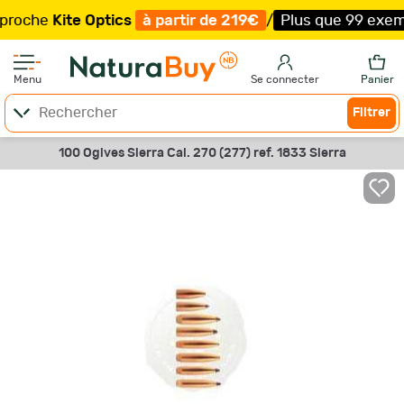
he
Kite Optics
à partir de 219€
/
Plus que 99 exemplaire
Menu
Se connecter
Panier
Filtrer
100 Ogives Sierra Cal. 270 (277) ref. 1833 Sierra