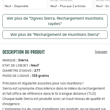
Achat Immédiat
Achat Im
Neuf - Disponible
Neuf - Plus que
2
articles
Neuf - En
Voir plus de "Ogives Sierra, Rechargement munitions
rayées"
Voir plus de "Rechargement de munitions Sierra"
DESCRIPTION DU PRODUIT
Signaler
:
Sierra
MARQUE
:
Neuf
ETAT DE L'OBJET
:
277
DIAMÈTRE D'OGIVE
:
135 grains
POIDS DE L'OGIVE
Précision et régularité assurées pour vos munitions !
Sierra est synonyme d'excellence dans le milieu du rechargement
et fait office de référence dans le tir à longue distance (TLD)
Chaque balle Sierra est produite avec un haut niveau de qualité et
d'exigence.
L'entreprise n'a de cesse d'améliorer ses produits, en se basant sur