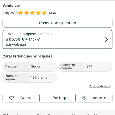
Vendu par
snipe60
(62823)
Poser une question
1 vendeur propose le même objet :
85,50 €
à
+ 17,39 €
par wokman
Caractéristiques principales
Diamètre
Marque
Sierra
277
d'ogive
Poids de
135 grains
l'ogive
Plus de détails
Suivre
Partager
Vendre