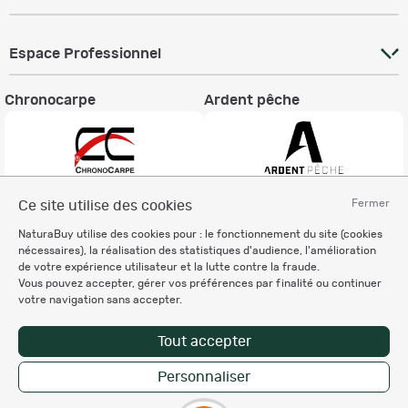
Espace Professionnel
Chronocarpe
Ardent pêche
Fermer
Ce site utilise des cookies
Informations légales
NaturaBuy utilise des cookies pour : le fonctionnement du site (cookies
Charte éthique
nécessaires), la réalisation des statistiques d'audience, l'amélioration
Mentions légales
de votre expérience utilisateur et la lutte contre la fraude.
Vous pouvez accepter, gérer vos préférences par finalité ou continuer
Règlement & Conditions d'utilisation
votre navigation sans accepter.
Politique de protection
des données personnelles
Tout accepter
Personnalisation des cookies
Personnaliser
Copyright © 2007-2026 NaturaBuy. Tous droits réservés. N°CNIL: 1239459.