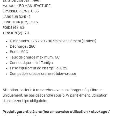
:
Neuf
ETAT DE L'OBJET
:
BO MANUFACTURE
MARQUE
:
0.55
ÉPAISSEUR (CM)
:
2
LARGEUR (CM)
:
10.3
LONGUEUR (CM)
:
52
POIDS (G)
:
7.4
TENSION (V)
Dimensions : 5.5 x 20 x 103mm par élément (2 sticks)
Décharge : 25C
Burst : 50C
Taux de charge maximum : 5C
Connectique : mini Tamiya
Prise équilibreur de charge : oui, 2S
Compatible crosse crane et tube-crosse
Attention, batterie à remarcher avec un chargeur équilibreur
uniquement, ne pas descendre sous 3,7V par élément, utilisation
d'un buzzer Lipo obligatoire.
Produit garantie 2 ans (hors mauvaise utilisation / stockage /