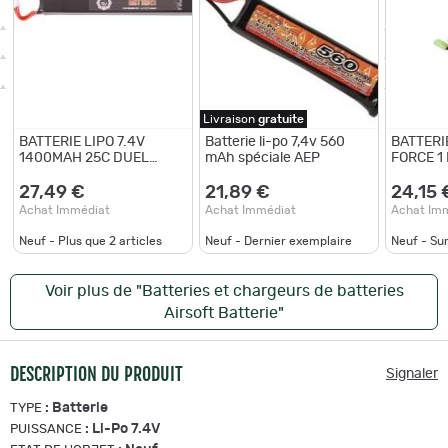
Livraison
gratuite
BATTERIE LIPO 7.4V
Batterie li-po 7,4v 560
BATTERIE
1400MAH 25C DUEL
mAh spéciale AEP
FORCE 1
CODE
MAH 20
27,49 €
21,89 €
24,15 
Achat Immédiat
Achat Immédiat
Achat Im
Neuf - Plus que
2
articles
Neuf - Dernier exemplaire
Neuf - S
Voir plus de "Batteries et chargeurs de batteries
Airsoft Batterie"
DESCRIPTION DU PRODUIT
Signaler
:
Batterie
TYPE
:
Li-Po 7.4V
PUISSANCE