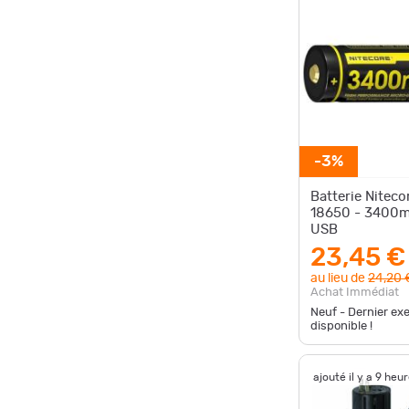
-3%
Batterie Niteco
18650 - 3400m
USB
23,45 €
au lieu de
24,20 
Achat Immédiat
Neuf - Dernier ex
disponible !
ajouté il y a 9 heu