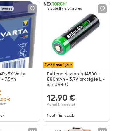
5 heures
ajouté il y a 5 heures
Expédition
1 jour
 4R25X Varta
Batterie Nextorch 14500 -
 - 7,5Ah
880mAh - 3.7V protégée Li-
ion USB-C
€
12,90 €
,00 €
iat
Achat Immédiat
ock
Neuf - En stock