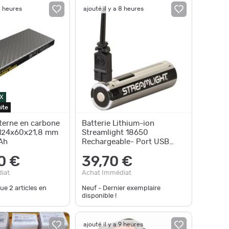
8 heures
ajouté il y a 8 heures
X
ite
xterne en carbone
Batterie Lithium-ion
 124x60x21,8 mm
Streamlight 18650
Ah
Rechargeable- Port USB
Integ - 2 600 mAh
0 €
39,70 €
iat
Achat Immédiat
que
2
articles en
Neuf - Dernier exemplaire
disponible !
ajouté il y a 9 heures