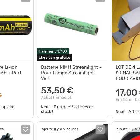
Paiement 4/10X
Livraison
gratuite
re Li-ion
Batterie NIMH Streamlight -
LOT DE 4 
Ah + Port
Pour Lampe Streamlight -
SIGNALISA
Vert
POUR AVIO
BLEU , DANS SA BOITE
53,50 €
17,00
€
Achat Immédiat
Enchère - 0 
emplaire
Neuf - Plus que
2
articles en
stock !
Neuf - Articl
res
ajouté il y a 9 heures
ajouté il y a 