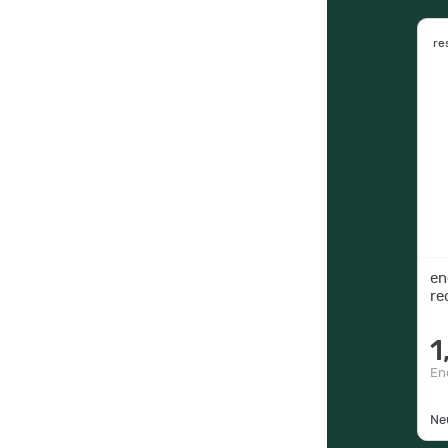
re
en
re
1
En
Ne