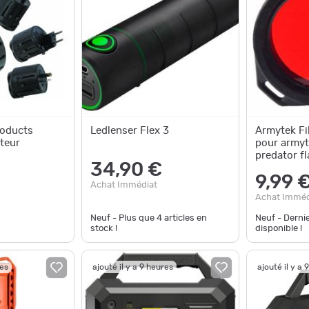
roducts
Ledlenser Flex 3
Armytek Fi
teur
pour armyt
predator fl
34,90 €
9,99 
Achat Immédiat
Achat Imméd
Neuf - Plus que
4
articles en
Neuf - Derni
stock !
disponible !
res
ajouté il y a 9 heures
ajouté il y a 