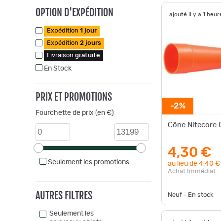
OPTION D'EXPÉDITION
ajouté il y a 1 heur
Expédition
1 jour
Expédition
2 jours
Livraison
gratuite
En Stock
PRIX ET PROMOTIONS
-2%
Fourchette de prix (en €)
Cône Nitecore 
4,30 €
Seulement les promotions
au lieu de
4,40 €
Achat Immédiat
AUTRES FILTRES
Neuf - En stock
Seulement les