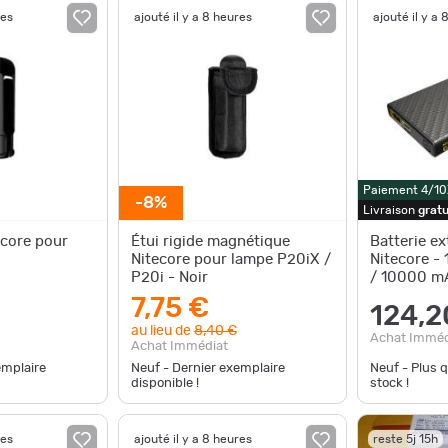
res
ajouté il y a 8 heures
ajouté il y a 
Paiement 4/10
-8%
Livraison
gratu
ecore pour
Étui rigide magnétique
Batterie e
Nitecore pour lampe P20iX /
Nitecore -
P20i - Noir
/ 10000 m
7,75 €
124,2
au lieu de
8,40 €
Achat Imméd
Achat Immédiat
emplaire
Neuf - Dernier exemplaire
Neuf - Plus 
disponible !
stock !
res
ajouté il y a 8 heures
reste 5j 15h