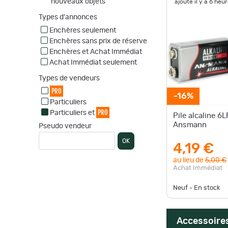
nouveaux objets
ajouté il y a 6 heu
Types d'annonces
Enchères seulement
Enchères sans prix de réserve
Enchères et Achat Immédiat
Achat Immédiat seulement
Types de vendeurs
PRO
-16%
Particuliers
PRO
Particuliers et
Pile alcaline 6L
Ansmann
Pseudo vendeur
OK
4,19 €
au lieu de
5,00 €
Achat Immédiat
Neuf - En stock
Accessoires