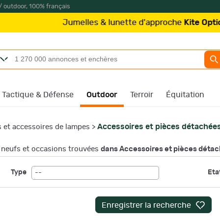
/ outdoor, 100% français
Jumelles & lunette d'approche
Kite Optics
à partir de
Tactique & Défense
Outdoor
Terroir
Équitation
Accessoires et pièces détachée
 et accessoires de lampes
>
neufs et occasions trouvées
dans Accessoires et pièces déta
Type
Etat
--
Enregistrer la recherche