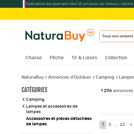
Spécialiste équipement neuf et occasion de chasse / pêche 
Tous nos univers
Chasse
Pêche
Tir & Loisirs
Collection
NaturaBuy
>
Annonces d'Outdoor
>
Camping
>
Lampes
CATÉGORIES
1 296
annonces 
Camping
Lampes et accessoires de
lampes
Accessoires et pièces détachées
de lampes
1
2
...
22
>