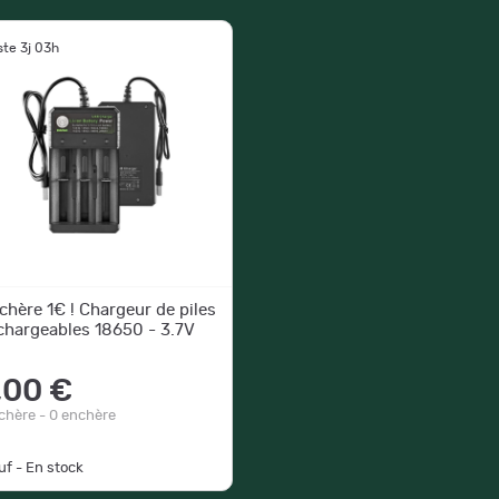
ste 3j 03h
chère 1€ ! Chargeur de piles
chargeables 18650 - 3.7V
,00 €
chère - 0 enchère
uf - En stock