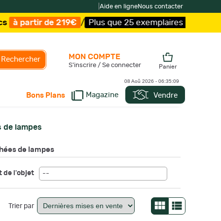
|
Aide en ligne
Nous contacter
 219€
/
Plus que 25 exemplaires !
/
Livraison offerte et 
MON COMPTE
Rechercher
S'inscrire / Se connecter
Panier
08 Aoû 2026 -
06:35:10
Magazine
Vendre
Bons Plans
s de lampes
chées de lampes
 de l'objet
--
Trier par