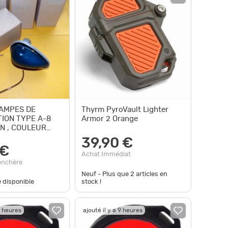
LAMPES DE
Thyrm PyroVault Lighter
TION TYPE A-8
Armor 2 Orange
N , COULEUR
39,90 €
D'ORIGINE , ET
 €
Achat Immédiat
enchère
Neuf - Plus que
2
articles en
e disponible
stock !
9 heures
ajouté il y a 9 heures