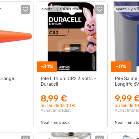
e
ajouté il y a 4 heures
ajouté il y a 
-31%
-0%
Orange
Pile Lithium CR2 3 volts -
Pile Saline
Duracell
Longlife 6V
8,99 €
9,99 
au lieu de
13,00 €
au lieu de
10
Achat Immédiat
Achat Imméd
Neuf - En stock
Neuf - En st