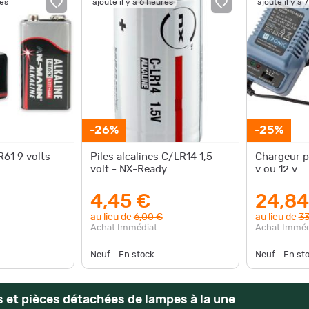
res
ajouté il y a 6 heures
ajouté il y a 
-26%
-25%
R61 9 volts -
Piles alcalines C/LR14 1,5
Chargeur po
volt - NX-Ready
v ou 12 v
4,45 €
24,84
au lieu de
6,00 €
au lieu de
33
Achat Immédiat
Achat Imméd
Neuf - En stock
Neuf - En st
 et pièces détachées de lampes à la une