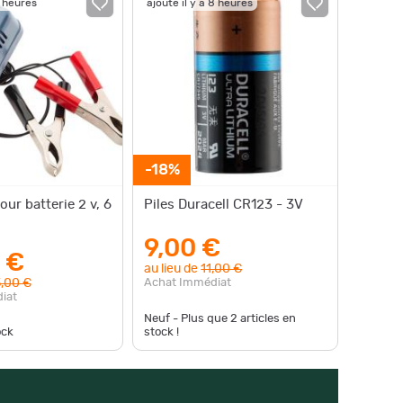
7 heures
ajouté il y a 8 heures
-18%
ur batterie 2 v, 6
Piles Duracell CR123 - 3V
9,00 €
 €
au lieu de
11,00 €
Achat Immédiat
,00 €
iat
Neuf - Plus que
2
articles en
ock
stock !