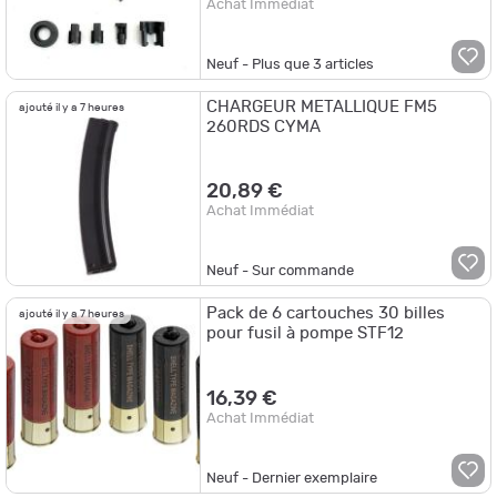
Achat Immédiat
Neuf - Plus que
3
articles
CHARGEUR METALLIQUE FM5
ajouté il y a 7 heures
260RDS CYMA
20,89 €
Achat Immédiat
Neuf - Sur commande
Pack de 6 cartouches 30 billes
ajouté il y a 7 heures
pour fusil à pompe STF12
16,39 €
Achat Immédiat
Neuf - Dernier exemplaire