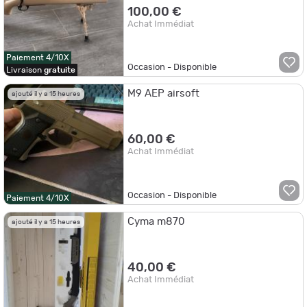
100,00 €
Achat Immédiat
Paiement 4/10X
Occasion - Disponible
Livraison
gratuite
M9 AEP airsoft
ajouté il y a 15 heures
60,00 €
Achat Immédiat
Occasion - Disponible
Paiement 4/10X
Cyma m870
ajouté il y a 15 heures
40,00 €
Achat Immédiat