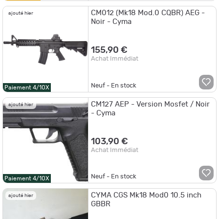
CM012 (Mk18 Mod.0 CQBR) AEG -
ajouté hier
Noir - Cyma
155,90 €
Achat Immédiat
Neuf - En stock
Paiement 4/10X
CM127 AEP - Version Mosfet / Noir
ajouté hier
- Cyma
103,90 €
Achat Immédiat
Neuf - En stock
Paiement 4/10X
CYMA CGS Mk18 Mod0 10.5 inch
ajouté hier
GBBR