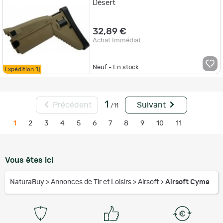
Désert
32,89 €
Achat Immédiat
Neuf - En stock
Expédition
1j
1
Précédent
Suivant
/11
1
2
3
4
5
6
7
8
9
10
11
Vous êtes ici
NaturaBuy
>
Annonces de Tir et Loisirs
>
Airsoft
>
Airsoft Cyma