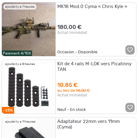
MK18 Mod.0 Cyma « Chris Kyle »
ajouté il y a 7 heures
180,00 €
Achat Immédiat
Occasion - Disponible
Paiement 4/10X
Kit de 4 rails M-LOK vers Picatinny
ajouté il y a 8 heures
TAN
10,85 €
au lieu de
14,00 €
Achat Immédiat
Neuf - En stock
-23%
Adaptateur 22mm vers 11mm
ajouté il y a 11 heures
(Cyma)