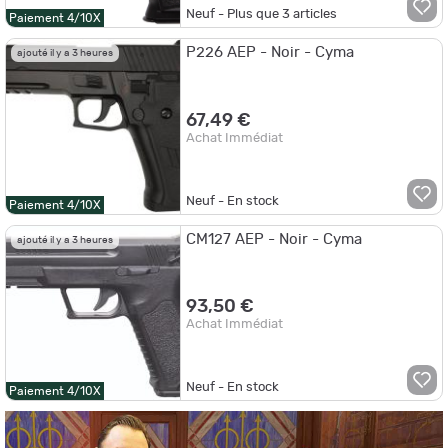
Neuf - Plus que
3
articles
Paiement 4/10X
P226 AEP - Noir - Cyma
ajouté il y a 3 heures
67,49 €
Achat Immédiat
Neuf - En stock
Paiement 4/10X
CM127 AEP - Noir - Cyma
ajouté il y a 3 heures
93,50 €
Achat Immédiat
Neuf - En stock
Paiement 4/10X