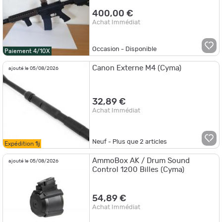
400,00 €
Achat Immédiat
Occasion - Disponible
Paiement 4/10X
Canon Externe M4 (Cyma)
ajouté le 05/08/2026
32,89 €
Achat Immédiat
Neuf - Plus que
2
articles
Expédition
1j
AmmoBox AK / Drum Sound
ajouté le 05/08/2026
Control 1200 Billes (Cyma)
54,89 €
Achat Immédiat