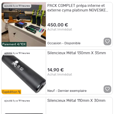
PACK COMPLET prépa interne et
ajouté il y a 19 heures
externe cyma platinum NOVESKE
7,5" diplomat gen 3/ jamais utilisée
450,00 €
Achat Immédiat
Occasion - Disponible
Paiement 4/10X
Silencieux Métal 130mm X 35mm
ajouté il y a 19 heures
14,90 €
Achat Immédiat
Neuf - Dernier exemplaire
Expédition
1j
Silencieux Métal 110mm X 30mm
ajouté il y a 19 heures