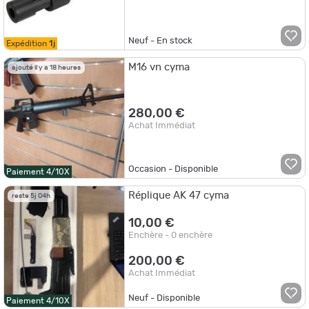
Neuf - En stock
Expédition
1j
M16 vn cyma
ajouté il y a 18 heures
280,00 €
Achat Immédiat
Occasion - Disponible
Paiement 4/10X
Réplique AK 47 cyma
reste 5j 04h
10,00 €
Enchère - 0 enchère
200,00 €
Achat Immédiat
Neuf - Disponible
Paiement 4/10X