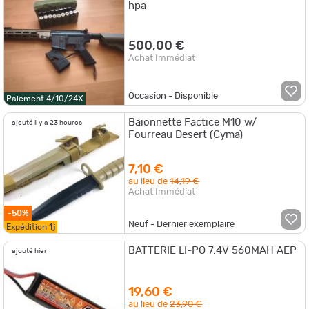
hpa
500,00 €
Achat Immédiat
Occasion - Disponible
Paiement 4/10/24X
Baionnette Factice M10 w/
ajouté il y a 23 heures
Fourreau Desert (Cyma)
7,10 €
au lieu de
14,19 €
Achat Immédiat
-50%
Neuf - Dernier exemplaire
Expédition
1j
BATTERIE LI-PO 7.4V 560MAH AEP
ajouté hier
19,60 €
au lieu de
23,90 €