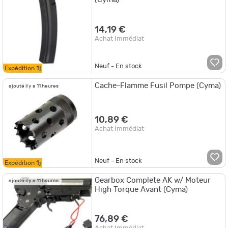
14,19 €
Achat Immédiat
Neuf - En stock
Expédition
1j
Cache-Flamme Fusil Pompe (Cyma)
ajouté il y a 11 heures
10,89 €
Achat Immédiat
Neuf - En stock
Expédition
1j
Gearbox Complete AK w/ Moteur
ajouté il y a 11 heures
High Torque Avant (Cyma)
76,89 €