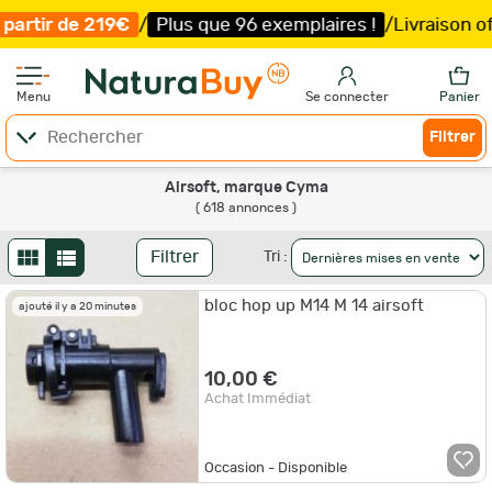
Plus que 96 exemplaires !
/
Livraison offerte et expéditi
Menu
Se connecter
Panier
Filtrer
Airsoft, marque Cyma
( 618 annonces )
Filtrer
Tri :
bloc hop up M14 M 14 airsoft
ajouté il y a 20 minutes
10,00 €
Achat Immédiat
Occasion - Disponible