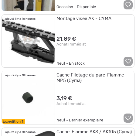
Occasion - Disponible
Montage visée AK - CYMA
ajouté il y a 16 heures
21,89 €
Achat Immédiat
Neuf - En stock
Cache Filetage du pare-Flamme
ajouté il y a 18 heures
MP5 (Cyma)
3,19 €
Achat Immédiat
Neuf - Dernier exemplaire
Expédition
1j
Cache-Flamme AKS / AK105 (Cyma)
ajouté il y a 18 heures