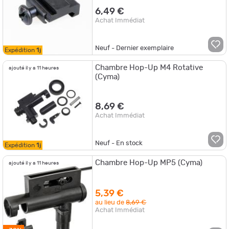
6,49 €
Achat Immédiat
Neuf - Dernier exemplaire
Expédition
1j
Chambre Hop-Up M4 Rotative
ajouté il y a 11 heures
(Cyma)
8,69 €
Achat Immédiat
Neuf - En stock
Expédition
1j
Chambre Hop-Up MP5 (Cyma)
ajouté il y a 11 heures
5,39 €
au lieu de
8,69 €
Achat Immédiat