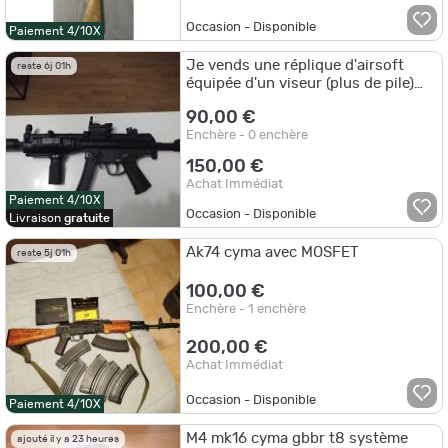
Occasion - Disponible
Paiement 4/10X
Je vends une réplique d'airsoft
reste 6j 01h
équipée d'un viseur (plus de pile)
avec une poignée vertical
90,00 €
Enchère - 0 enchère
150,00 €
Achat Immédiat
Paiement 4/10X
Occasion - Disponible
Livraison
gratuite
Ak74 cyma avec MOSFET
reste 5j 01h
100,00 €
Enchère - 1 enchère
200,00 €
Achat Immédiat
Occasion - Disponible
Paiement 4/10X
M4 mk16 cyma gbbr t8 système
ajouté il y a 23 heures