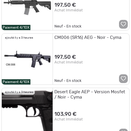
197,50 €
Achat Immédiat
Neuf - En stock
Paiement 4/10X
CM006 (SR16) AEG - Noir - Cyma
ajouté il y a 3 heures
197,50 €
Achat Immédiat
Neuf - En stock
Paiement 4/10X
Desert Eagle AEP - Version Mosfet
ajouté il y a 3 heures
/ Noir - Cyma
103,90 €
Achat Immédiat