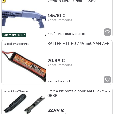
Version Metal / Noir - Cyma
135,10 €
Achat Immédiat
Neuf - Plus que
3
articles
Paiement 4/10X
BATTERIE LI-PO 7.4V 560MAH AEP
ajouté il y a 5 heures
20,89 €
Achat Immédiat
Neuf - En stock
CYMA kit nozzle pour M4 CGS MWS
ajouté il y a 7 heures
GBBR
32,99 €