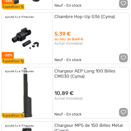
-38%
Neuf - En stock
Expédition
1j
Chambre Hop-Up G36 (Cyma)
ajouté il y a 11 heures
5,39 €
au lieu de
8,69 €
Achat Immédiat
-38%
Neuf - En stock
Expédition
1j
Chargeur AEP Long 100 Billes
ajouté il y a 11 heures
CM030 (Cyma)
10,89 €
Achat Immédiat
Neuf - En stock
Expédition
1j
Chargeur MP5 de 150 Billes Metal
ajouté il y a 11 heures
(Cyma)