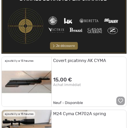
Covert picatinny AK CYMA
ajouté il y a 13 heures
15,00 €
Achat Immédiat
Neuf - Disponible
M24 Cyma CM702A spring
ajouté il y a 15 heures