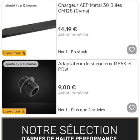
Chargeur AEP Metal 30 Billes
ajouté il y a 12 heures
CM128 (Cyma)
14,19 €
Achat Immédiat
Neuf - En stock
Expédition
1j
Adaptateur de silencieux MP5K et
ajouté il y a 13 heures
PDW
9,00 €
Achat Immédiat
Neuf - Plus que
2
articles
Expédition
2j