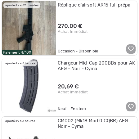
Réplique d'airsoft AR15 full prépa
ajouté il y a 32 minutes
270,00 €
Achat Immédiat
Occasion - Disponible
Paiement 4/10X
Chargeur Mid-Cap 200BBs pour AK
ajouté il y a 3 heures
AEG - Noir - Cyma
20,69 €
Achat Immédiat
Neuf - En stock
CM002 (Mk18 Mod.0 CQBR) AEG -
ajouté il y a 3 heures
Noir - Cyma