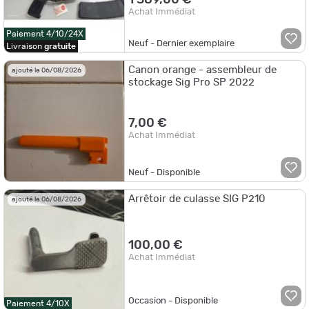
Achat Immédiat
Paiement 4/10/24X
Neuf - Dernier exemplaire
Livraison
gratuite
Canon orange - assembleur de
ajouté le 06/08/2026
stockage Sig Pro SP 2022
7,00 €
Achat Immédiat
Neuf - Disponible
Arrêtoir de culasse SIG P210
ajouté le 06/08/2026
100,00 €
Achat Immédiat
Occasion - Disponible
Paiement 4/10X