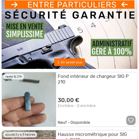
Fond intérieur de chargeur SIG P
reste 5j 21h
210
30,00 €
Enchère - 0 enchère
Neuf - Disponible
Hausse micrométrique pour SIG
ajouté il y a 3 heures