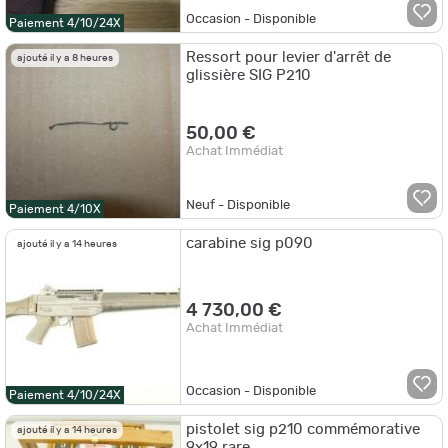
Occasion - Disponible
Paiement 4/10/24X
Ressort pour levier d'arrêt de
ajouté il y a 8 heures
glissière SIG P210
50,00 €
Achat Immédiat
Neuf - Disponible
Paiement 4/10X
carabine sig p090
ajouté il y a 14 heures
4 730,00 €
Achat Immédiat
Occasion - Disponible
Paiement 4/10/24X
pistolet sig p210 commémorative
ajouté il y a 14 heures
9x19 rare