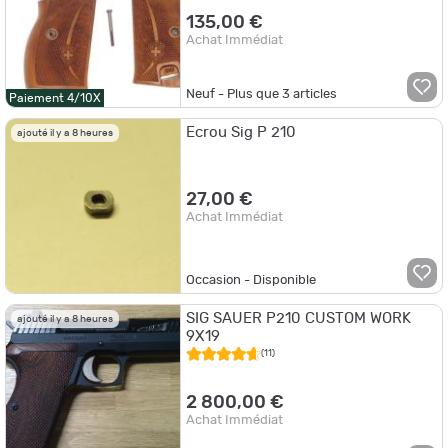
135,00 €
Achat Immédiat
Neuf - Plus que
3
articles
Paiement 4/10X
Ecrou Sig P 210
ajouté il y a 8 heures
27,00 €
Achat Immédiat
Occasion - Disponible
SIG SAUER P210 CUSTOM WORK
ajouté il y a 8 heures
9X19
(11)
2 800,00 €
Achat Immédiat