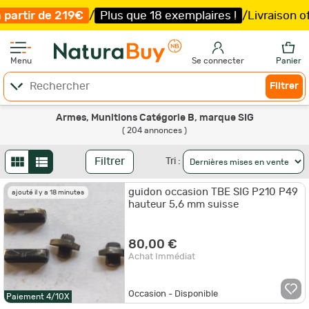
us que 18 exemplaires !
/
Livraison offerte et expédition
Menu
Se connecter
Panier
Filtrer
Armes, Munitions Catégorie B, marque SIG
( 204 annonces )
Filtrer
Tri :
guidon occasion TBE SIG P210 P49
ajouté il y a 18 minutes
hauteur 5,6 mm suisse
80,00 €
Achat Immédiat
Occasion - Disponible
Paiement 4/10X