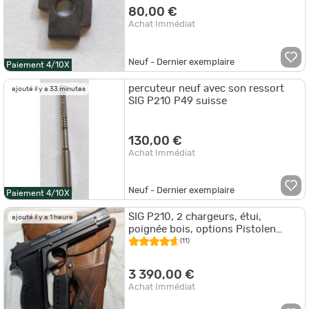
80,00 €
Achat Immédiat
Neuf - Dernier exemplaire
Paiement 4/10X
percuteur neuf avec son ressort
ajouté il y a 33 minutes
SIG P210 P49 suisse
130,00 €
Achat Immédiat
Neuf - Dernier exemplaire
Paiement 4/10X
SIG P210, 2 chargeurs, étui,
ajouté il y a 1 heure
poignée bois, options Pistolen
Spezialist et organes de visée
(11)
Kontrast
3 390,00 €
Achat Immédiat