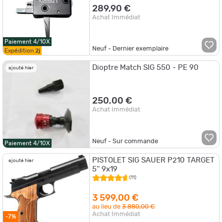
289,90 €
Achat Immédiat
Paiement 4/10X
Neuf - Dernier exemplaire
Expédition
2j
Dioptre Match SIG 550 - PE 90
ajouté hier
250,00 €
Achat Immédiat
Neuf - Sur commande
Paiement 4/10X
PISTOLET SIG SAUER P210 TARGET
ajouté hier
5'' 9x19
(11)
3 599,00 €
au lieu de
3 880,00 €
Achat Immédiat
-7%