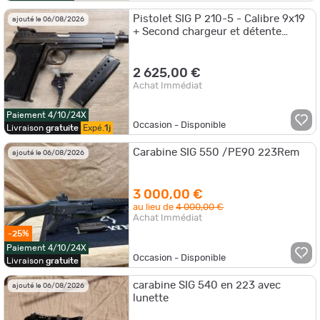
Pistolet SIG P 210-5 - Calibre 9x19
ajouté le 06/08/2026
+ Second chargeur et détente
(Occasion)
2 625,00 €
Achat Immédiat
Paiement 4/10/24X
Occasion - Disponible
Livraison
gratuite
Expé.
1j
Carabine SIG 550 /PE90 223Rem
ajouté le 06/08/2026
3 000,00 €
au lieu de
4 000,00 €
Achat Immédiat
-25%
Paiement 4/10/24X
Occasion - Disponible
Livraison
gratuite
carabine SIG 540 en 223 avec
ajouté le 06/08/2026
lunette