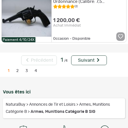
Ordonnance (Calibre: 7,5
Ordonnance)
(2)
1 200,00 €
Achat Immédiat
Occasion - Disponible
Paiement 4/10/24X
1
Précédent
Suivant
/4
1
2
3
4
Vous êtes ici
NaturaBuy
>
Annonces de Tir et Loisirs
>
Armes, Munitions
Catégorie B
>
Armes, Munitions Catégorie B SIG