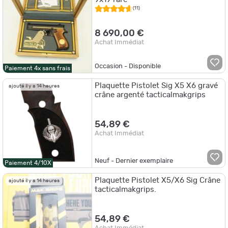
(11)
8 690,00 €
Achat Immédiat
Occasion - Disponible
Paiement 4x sans frais
Plaquette Pistolet Sig X5 X6 gravé
ajouté il y a 14 heures
crâne argenté tacticalmakgrips
54,89 €
Achat Immédiat
Neuf - Dernier exemplaire
Paiement 4/10X
Plaquette Pistolet X5/X6 Sig Crâne
ajouté il y a 14 heures
tacticalmakgrips.
54,89 €