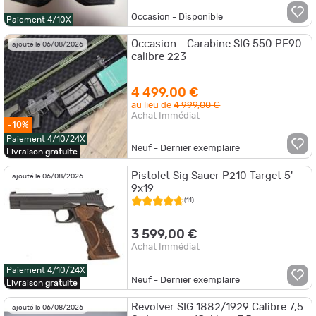
Occasion - Disponible
Paiement 4/10X
Occasion - Carabine SIG 550 PE90
ajouté le 06/08/2026
calibre 223
4 499,00 €
au lieu de
4 999,00 €
Achat Immédiat
-10%
Paiement 4/10/24X
Neuf - Dernier exemplaire
Livraison
gratuite
Pistolet Sig Sauer P210 Target 5' -
ajouté le 06/08/2026
9x19
(11)
3 599,00 €
Achat Immédiat
Paiement 4/10/24X
Neuf - Dernier exemplaire
Livraison
gratuite
Revolver SIG 1882/1929 Calibre 7,5
ajouté le 06/08/2026