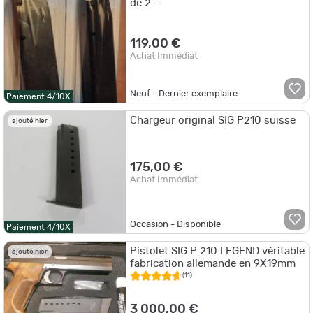
de 2 -
119,00 €
Achat Immédiat
Neuf - Dernier exemplaire
Paiement 4/10X
Chargeur original SIG P210 suisse
ajouté hier
175,00 €
Achat Immédiat
Occasion - Disponible
Paiement 4/10X
Pistolet SIG P 210 LEGEND véritable
ajouté hier
fabrication allemande en 9X19mm
(11)
3 000,00 €