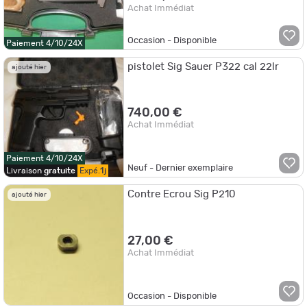
Achat Immédiat
Occasion - Disponible
Paiement 4/10/24X
pistolet Sig Sauer P322 cal 22lr
ajouté hier
740,00 €
Achat Immédiat
Paiement 4/10/24X
Neuf - Dernier exemplaire
Livraison
gratuite
Expé.
1j
Contre Ecrou Sig P210
ajouté hier
27,00 €
Achat Immédiat
Occasion - Disponible