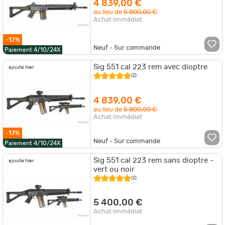
4 839,00 €
au lieu de
5 800,00 €
Achat Immédiat
-17%
Neuf - Sur commande
Paiement 4/10/24X
Sig 551 cal 223 rem avec dioptre
ajouté hier
(2)
4 839,00 €
au lieu de
5 800,00 €
Achat Immédiat
-17%
Neuf - Sur commande
Paiement 4/10/24X
Sig 551 cal 223 rem sans dioptre -
ajouté hier
vert ou noir
(2)
5 400,00 €
Achat Immédiat