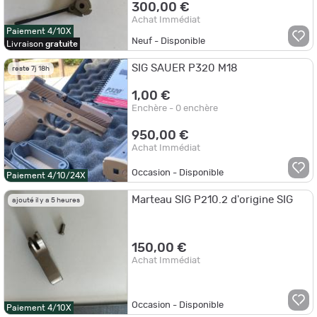
300,00 €
Achat Immédiat
Paiement 4/10X
Neuf - Disponible
Livraison
gratuite
SIG SAUER P320 M18
reste 7j 18h
1,00 €
Enchère - 0 enchère
950,00 €
Achat Immédiat
Occasion - Disponible
Paiement 4/10/24X
Marteau SIG P210.2 d'origine SIG
ajouté il y a 5 heures
150,00 €
Achat Immédiat
Occasion - Disponible
Paiement 4/10X