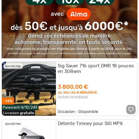
Sig Sauer 716 sport DMR 18 pouces
ajouté hier
en 308win
3 800,00 €
au lieu de
4 400,00 €
Achat Immédiat
-14%
Paiement 4/10/24X
Occasion - Disponible
Livraison
gratuite
Détente Timney pour SIG MPX
ajouté hier