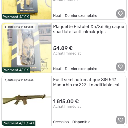
Achat Immédiat
Neuf - Dernier exemplaire
Paiement 4/10X
Plaquette Pistolet X5/X6 Sig caque
ajouté il y a 14 heures
spartiate tacticalmakgrips.
54,89 €
Achat Immédiat
Neuf - Dernier exemplaire
Paiement 4/10X
Fusil semi automatique SIG 542
ajouté il y a 14 heures
Manurhin mr222 !! modifiable cat C
!!
1 815,00 €
Achat Immédiat
Occasion - Disponible
Paiement 4/10/24X