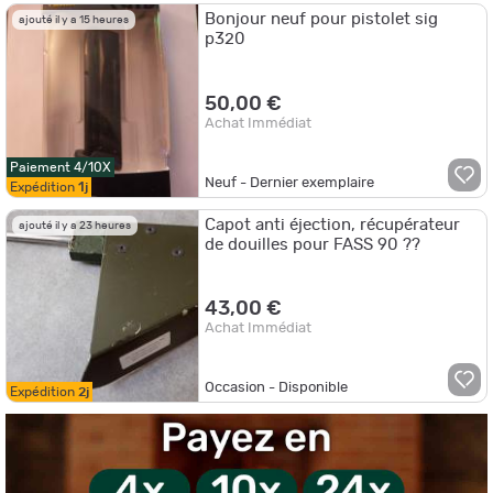
Bonjour neuf pour pistolet sig
ajouté il y a 15 heures
p320
50,00 €
Achat Immédiat
Paiement 4/10X
Neuf - Dernier exemplaire
Expédition
1j
Capot anti éjection, récupérateur
ajouté il y a 23 heures
de douilles pour FASS 90 ??
43,00 €
Achat Immédiat
Occasion - Disponible
Expédition
2j