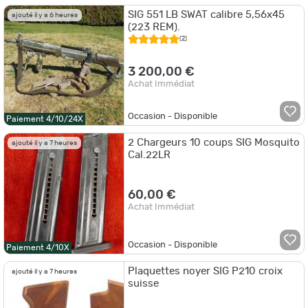
SIG 551 LB SWAT calibre 5,56x45
ajouté il y a 6 heures
(223 REM).
(2)
3 200,00 €
Achat Immédiat
Occasion - Disponible
Paiement 4/10/24X
2 Chargeurs 10 coups SIG Mosquito
ajouté il y a 7 heures
Cal.22LR
60,00 €
Achat Immédiat
Occasion - Disponible
Paiement 4/10X
Plaquettes noyer SIG P210 croix
ajouté il y a 7 heures
suisse