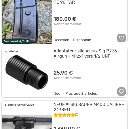
PE 90 TAR
180,00 €
Achat Immédiat
Occasion - Disponible
Paiement 4/10X
Adaptateur silencieux Sig P226
ajouté hier
Airgun - M12x1 vers 1/2 UNF
25,90 €
Achat Immédiat
Neuf - Plus que
3
articles
NEUF !!! SIG SAUER M400 CALIBRE
ajouté le 06/08/2026
223REM
(2)
1 389,00 €