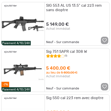
SIG 553 AL US 13.5" cal 223 rem
ajouté hier
sans dioptre
5 149,00 €
Achat Immédiat
Neuf - Sur commande
Paiement 4/10/24X
Sig 751 SAPR cal 308 W
ajouté hier
(1)
5 400,00 €
au lieu de
5 800,00 €
Achat Immédiat
-7%
Neuf - Sur commande
Paiement 4/10/24X
Sig 550 cal 223 rem avec dioptre
ajouté hier