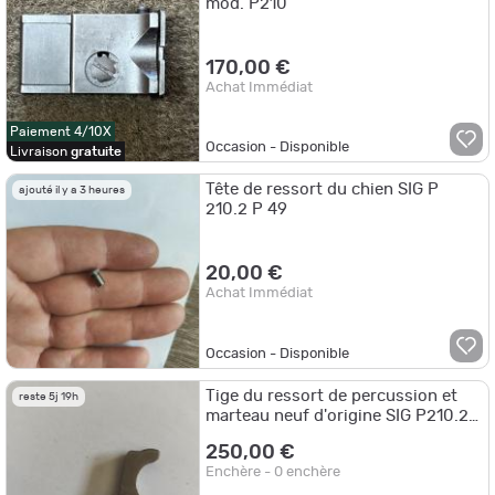
mod. P210
170,00 €
Achat Immédiat
Paiement 4/10X
Occasion - Disponible
Livraison
gratuite
Tête de ressort du chien SIG P
ajouté il y a 3 heures
210.2 P 49
20,00 €
Achat Immédiat
Occasion - Disponible
Tige du ressort de percussion et
reste 5j 19h
marteau neuf d'origine SIG P210.2
P49
250,00 €
Enchère - 0 enchère