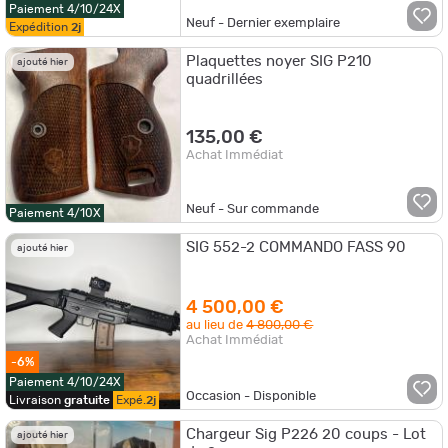
Paiement 4/10/24X
Neuf - Dernier exemplaire
Expédition
2j
Plaquettes noyer SIG P210
ajouté hier
quadrillées
135,00 €
Achat Immédiat
Neuf - Sur commande
Paiement 4/10X
SIG 552-2 COMMANDO FASS 90
ajouté hier
4 500,00 €
au lieu de
4 800,00 €
Achat Immédiat
-6%
Paiement 4/10/24X
Occasion - Disponible
Livraison
gratuite
Expé.
2j
Chargeur Sig P226 20 coups - Lot
ajouté hier