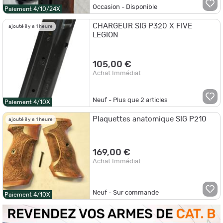
Occasion - Disponible
Paiement 4/10/24X
CHARGEUR SIG P320 X FIVE
ajouté il y a 1 heure
LEGION
105,00 €
Achat Immédiat
Neuf - Plus que
2
articles
Paiement 4/10X
Plaquettes anatomique SIG P210
ajouté il y a 1 heure
169,00 €
Achat Immédiat
Neuf - Sur commande
Paiement 4/10X