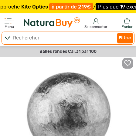
oche
Kite Optics
à partir de 219€
/
Plus que 19 exemplai
Menu
Se connecter
Panier
Filtrer
Balles rondes Cal.31 par 100