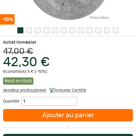
-10%
Achat immédiat
47,00 €
42,30 €
économisez 5 € [-10%]
Neuf
,
en stock
Vendeur professionnel
Armurier Certifié
Quantité
Ajouter au panier
ou