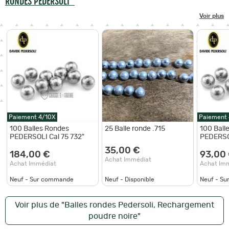
RONDES PEDERSOLI"
Voir plus
Paiement 4/10X
Paiement
100 Balles Rondes
25 Balle ronde .715
100 Ball
PEDERSOLI Cal 75 732"
PEDERSOL
35,00 €
184,00 €
93,00
Achat Immédiat
Achat Immédiat
Achat Im
Neuf - Sur commande
Neuf - Disponible
Neuf - S
Voir plus de "Balles rondes Pedersoli, Rechargement
poudre noire"