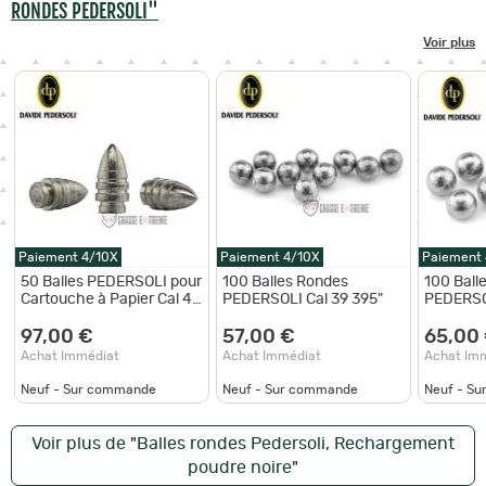
RONDES PEDERSOLI"
Voir plus
Paiement 4/10X
Paiement 4/10X
Paiement
50 Balles PEDERSOLI pour
100 Balles Rondes
100 Ball
Cartouche à Papier Cal 45
PEDERSOLI Cal 39 395"
PEDERSOL
458"
97,00 €
57,00 €
65,00
Achat Immédiat
Achat Immédiat
Achat Im
Neuf - Sur commande
Neuf - Sur commande
Neuf - S
Voir plus de "Balles rondes Pedersoli, Rechargement
poudre noire"