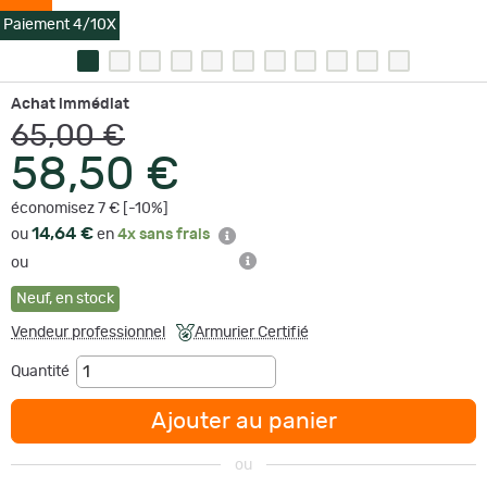
Paiement 4/10X
Achat immédiat
65,00 €
58,50 €
économisez 7 € [-10%]
14,64 €
ou
en
4x sans frais
ou
Neuf
,
en stock
Vendeur professionnel
Armurier Certifié
Quantité
Ajouter au panier
ou