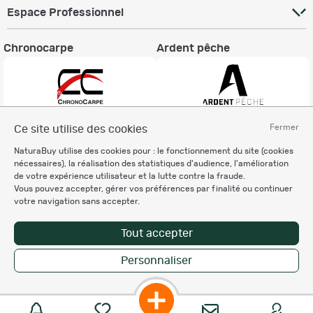
Espace Professionnel
Chronocarpe
Ardent pêche
Fermer
Ce site utilise des cookies
Informations légales
NaturaBuy utilise des cookies pour : le fonctionnement du site (cookies
Charte éthique
nécessaires), la réalisation des statistiques d'audience, l'amélioration
Mentions légales
de votre expérience utilisateur et la lutte contre la fraude.
Vous pouvez accepter, gérer vos préférences par finalité ou continuer
Règlement & Conditions d'utilisation
votre navigation sans accepter.
Politique de protection
des données personnelles
Tout accepter
Personnalisation des cookies
Personnaliser
Copyright © 2007-2026 NaturaBuy. Tous droits réservés. N°CNIL: 1239459.
Les marques commerciales mentionnées appartiennent à leurs propriétaires
respectifs in 0.053 s
Suggestions de recherche