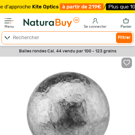
approche
Kite Optics
à partir de 219€
/
Plus que 100 ex
Menu
Se connecter
Panier
Filtrer
Balles rondes Cal. 44 vendu par 100 - 123 grains