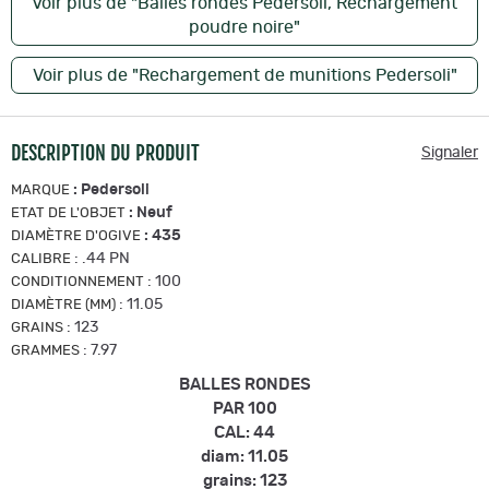
Voir plus de "Balles rondes Pedersoli, Rechargement
poudre noire"
Voir plus de "Rechargement de munitions Pedersoli"
DESCRIPTION DU PRODUIT
Signaler
:
Pedersoli
MARQUE
:
Neuf
ETAT DE L'OBJET
:
435
DIAMÈTRE D'OGIVE
:
.44 PN
CALIBRE
:
100
CONDITIONNEMENT
:
11.05
DIAMÈTRE (MM)
:
123
GRAINS
:
7.97
GRAMMES
BALLES RONDES
PAR 100
CAL: 44
diam: 11.05
grains: 123