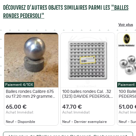
DÉCOUVREZ D'AUTRES OBJETS SIMILAIRES PARMI LES
"BALLES
RONDES PEDERSOLI"
Voir plus
Paiement 4/10X
Paiement
Balles rondes Calibre 675
100 balles rondes Cal. .32
100 Ball
ou 17.20 mm 29 grammes
(323) DAVIDE PEDERSOLI
PEDERSOL
Cal 12 vendues par 200
& C.
unités
65,00 €
47,70 €
51,00 
Achat Immédiat
Achat Immédiat
Achat Im
Neuf - Disponible
Neuf - Dernier exemplaire
Neuf - S