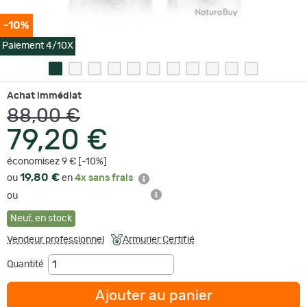
-10%
Paiement 4/10X
Achat immédiat
88,00 €
79,20 €
économisez 9 € [-10%]
19,80 €
ou
en
4x sans frais
ou
Neuf
,
en stock
Vendeur professionnel
Armurier Certifié
Quantité
Ajouter au panier