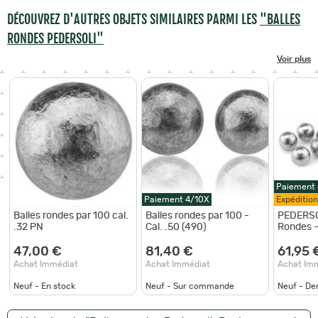
DÉCOUVREZ D'AUTRES OBJETS SIMILAIRES PARMI LES
"BALLES
RONDES PEDERSOLI"
Voir plus
Paiement
Paiement 4/10X
Expéditio
Balles rondes par 100 cal.
Balles rondes par 100 -
PEDERSOL
.32 PN
Cal. .50 (490)
Rondes -
-148grs 
47,00 €
81,40 €
61,95 
Achat Immédiat
Achat Immédiat
Achat Im
Neuf - En stock
Neuf - Sur commande
Neuf - De