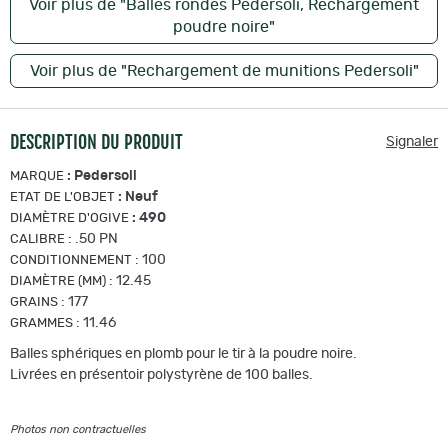
Voir plus de "Balles rondes Pedersoli, Rechargement
poudre noire"
Voir plus de "Rechargement de munitions Pedersoli"
DESCRIPTION DU PRODUIT
Signaler
:
Pedersoli
MARQUE
:
Neuf
ETAT DE L'OBJET
:
490
DIAMÈTRE D'OGIVE
:
.50 PN
CALIBRE
:
100
CONDITIONNEMENT
:
12.45
DIAMÈTRE (MM)
:
177
GRAINS
:
11.46
GRAMMES
Balles sphériques en plomb pour le tir à la poudre noire.
Livrées en présentoir polystyrène de 100 balles.
Photos non contractuelles