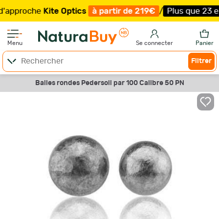
proche
Kite Optics
à partir de 219€
/
Plus que 23 exempl
Menu
Se connecter
Panier
Filtrer
Balles rondes Pedersoli par 100 Calibre 50 PN