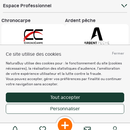
Espace Professionnel
Chronocarpe
Ardent pêche
Fermer
Ce site utilise des cookies
Informations légales
NaturaBuy utilise des cookies pour : le fonctionnement du site (cookies
Charte éthique
nécessaires), la réalisation des statistiques d'audience, l'amélioration
Mentions légales
de votre expérience utilisateur et la lutte contre la fraude.
Vous pouvez accepter, gérer vos préférences par finalité ou continuer
Règlement & Conditions d'utilisation
votre navigation sans accepter.
Politique de protection
des données personnelles
Tout accepter
Personnalisation des cookies
Personnaliser
Copyright © 2007-2026 NaturaBuy. Tous droits réservés. N°CNIL: 1239459.
Les marques commerciales mentionnées appartiennent à leurs propriétaires
respectifs in 0.064 s
Suggestions de recherche