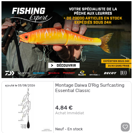
pêche pratiqué. Nos produits sont catégorisés de façon à vous assurer
une certaine aisance durant vos recherches. Nos bas de ligne
conviennent aussi bien aux amateurs qu'aux professionnels de la
pêche à la ligne, peu importe le niveau et la fréquence des vagues.
Montage Daiwa D'Rig Surfcasting
ajouté le 03/08/2026
Essential Classic
4,84 €
Achat Immédiat
Neuf - En stock