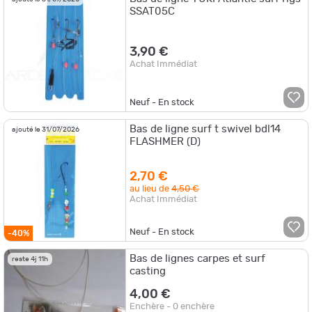
SSAT05C
3,90 €
Achat Immédiat
Neuf - En stock
Bas de ligne surf t swivel bdl14
ajouté le 31/07/2026
FLASHMER (D)
2,70 €
au lieu de
4,50 €
Achat Immédiat
Neuf - En stock
-40%
Bas de lignes carpes et surf
reste 4j 11h
casting
4,00 €
Enchère - 0 enchère