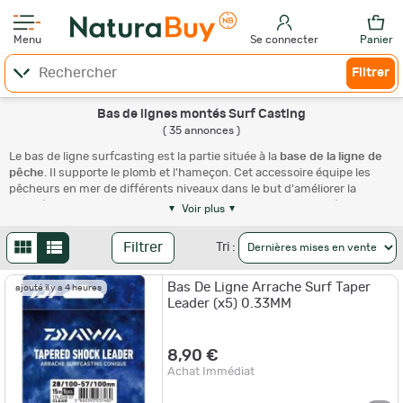
Menu
Se connecter
Panier
Filtrer
Bas de lignes montés Surf Casting
( 35 annonces )
Le bas de ligne surfcasting est la partie située à la
base de la ligne de
pêche
. Il supporte le plomb et l'hameçon. Cet accessoire équipe les
pêcheurs en mer de différents niveaux dans le but d'améliorer la
qualité et le nombre de prises. Le montage du bas de ligne dépend de
Voir plus
vos habitudes et objectifs. Commandez votre accessoire en ligne pour
allier gain de temps et efficacité.
Filtrer
Tri :
Pourquoi s'équiper d'accessoires de pêche
Bas De Ligne Arrache Surf Taper
ajouté il y a 4 heures
surfcasting ?
Leader (x5) 0.33MM
Les
accessoires de pêche
tels que les bas de ligne surfcasting sont les
outils dont un pêcheur a besoin pour améliorer la qualité de ses prises.
8,90 €
Ces dispositifs varient selon la nature des activités, le type de poisson
Achat Immédiat
recherché et la zone de pêche choisie : en mer ou en eau douce. La
canne à pêche est l'élément de base de votre activité. Celle utilisée en