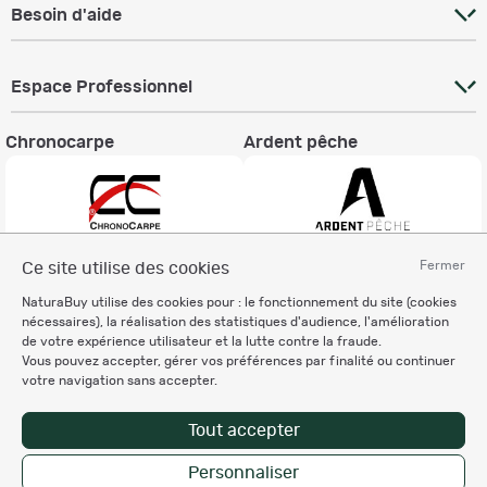
Besoin d'aide
Espace Professionnel
Chronocarpe
Ardent pêche
Fermer
Ce site utilise des cookies
Informations légales
NaturaBuy utilise des cookies pour : le fonctionnement du site (cookies
Charte éthique
nécessaires), la réalisation des statistiques d'audience, l'amélioration
Mentions légales
de votre expérience utilisateur et la lutte contre la fraude.
Vous pouvez accepter, gérer vos préférences par finalité ou continuer
Règlement & Conditions d'utilisation
votre navigation sans accepter.
Politique de protection
des données personnelles
Tout accepter
Personnalisation des cookies
Personnaliser
Enregistrer la recherche