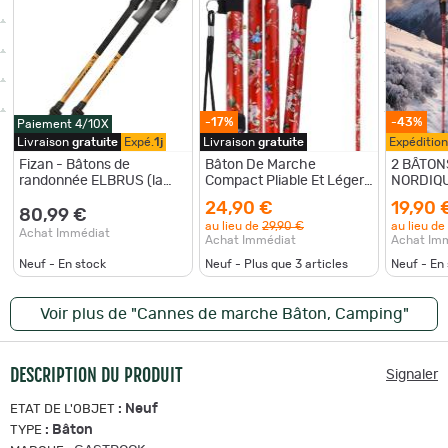
-17%
-43%
Paiement 4/10X
Livraison
gratuite
Expé.
1j
Livraison
gratuite
Expéditio
Fizan - Bâtons de
Bâton De Marche
2 BÂTON
randonnée ELBRUS (la
Compact Pliable Et Léger
NORDIQ
paire)
Motif Floral Rouge
ENERGIA
24,90 €
19,90 
Réglable 84-95 cm
STEP RE
80,99 €
au lieu de
29,90 €
au lieu de
ANTI-C
Achat Immédiat
Achat Immédiat
Achat Im
Neuf - En stock
Neuf - Plus que
3
articles
Neuf - En
Voir plus de "Cannes de marche Bâton, Camping"
DESCRIPTION DU PRODUIT
Signaler
:
Neuf
ETAT DE L'OBJET
:
Bâton
TYPE