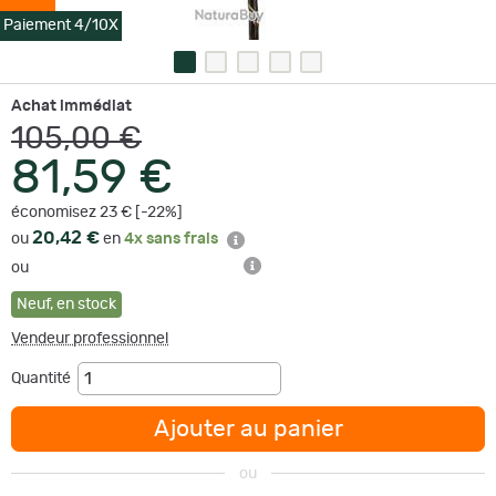
Paiement 4/10X
Achat immédiat
105,00 €
81,59 €
économisez 23 € [-22%]
20,42 €
ou
en
4x sans frais
ou
Neuf
,
en stock
Vendeur professionnel
Quantité
Ajouter au panier
ou