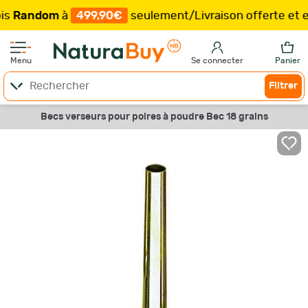
andom
à
499,90€
seulement
/
Livraison offerte et exp
Menu
Se connecter
Panier
Filtrer
Becs verseurs pour poires à poudre Bec 18 grains