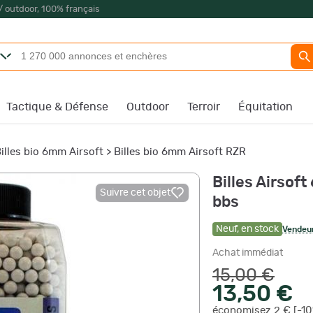
/ outdoor, 100% français
Tactique & Défense
Outdoor
Terroir
Équitation
illes bio 6mm Airsoft
>
Billes bio 6mm Airsoft RZR
Billes Airsof
Suivre cet objet
bbs
Neuf
,
en stock
Vendeur
Achat immédiat
15,00 €
13,50 €
économisez 2 € [-10