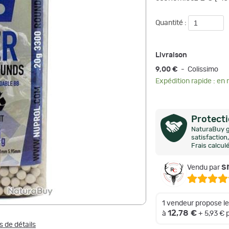
Quantité :
Livraison
9,00 €
- Colissimo
Expédition rapide : en
Protect
NaturaBuy g
satisfactio
Frais calcul
s
Vendu par
1 vendeur propose l
12,78 €
à
+ 5,93 €
s de détails