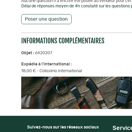
Aucune question n'a encore été posée au vendeur pour cet 
Délai de réponses moyen de 4h constaté sur les questions p
Poser une question
INFORMATIONS COMPLÉMENTAIRES
Objet :
6420207
Expédie à l'international :
18,00 € - Colissimo International
Suivez-nous sur les réseaux sociaux
Servic