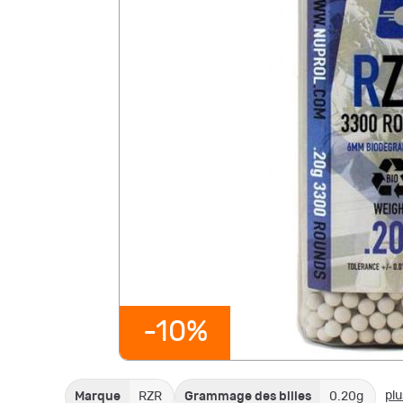
-10%
plu
Marque
RZR
Grammage des billes
0.20g