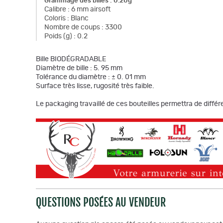
Grammage des billes
:
0.20g
Calibre
:
6 mm airsoft
Coloris
:
Blanc
Nombre de coups
:
3300
Poids (g)
:
0.2
Bille BIODÉGRADABLE
Diamètre de bille : 5. 95 mm
Tolérance du diamètre : ± 0. 01 mm
Surface très lisse, rugosité très faible.
Le packaging travaillé de ces bouteilles permettra de diffé
QUESTIONS POSÉES AU VENDEUR