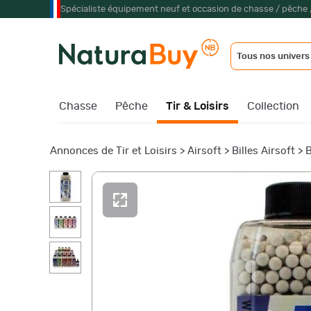
Spécialiste équipement neuf et occasion de chasse / pêche 
Tous nos univers
Chasse
Pêche
Tir & Loisirs
Collection
Annonces de Tir et Loisirs
>
Airsoft
>
Billes Airsoft
>
B