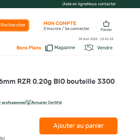
|
Aide en ligne
Nous contacter
MON COMPTE
Rechercher
S'inscrire / Se connecter
Panier
06 Aoû 2026 -
23:42:34
Magazine
Vendre
Bons Plans
t 6mm RZR 0.20g BIO bouteille 3300
 professionnel
Armurier Certifié
Ajouter au panier
%]