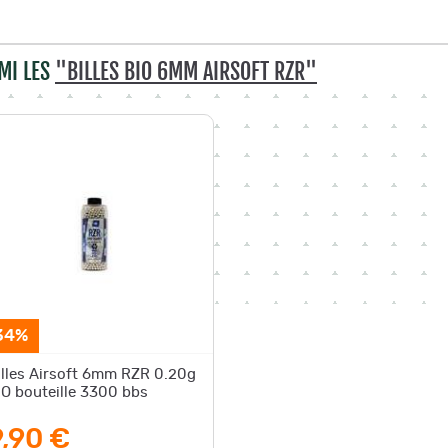
MI LES
"BILLES BIO 6MM AIRSOFT RZR"
34%
illes Airsoft 6mm RZR 0.20g
IO bouteille 3300 bbs
9,90 €