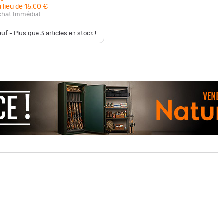
 lieu de
15,00 €
chat Immédiat
uf - Plus que
3
articles en stock !