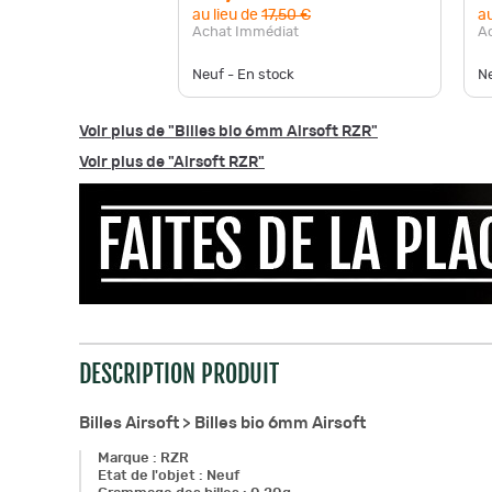
au lieu de
17,50 €
au
Achat Immédiat
A
Neuf - En stock
Ne
Voir plus de "Billes bio 6mm Airsoft RZR"
Voir plus de "Airsoft RZR"
DESCRIPTION PRODUIT
Billes Airsoft >
Billes bio 6mm Airsoft
Marque
:
RZR
Etat de l'objet
:
Neuf