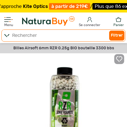
roche
Kite Optics
à partir de 219€
/
Plus que 86 exempla
Menu
Se connecter
Panier
Filtrer
Billes Airsoft 6mm RZR 0.25g BIO bouteille 3300 bbs