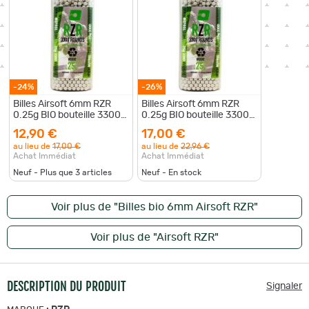
-24%
-26%
Billes Airsoft 6mm RZR
Billes Airsoft 6mm RZR
0.25g BIO bouteille 3300
0.25g BIO bouteille 3300
bbs
bbs
12,90 €
17,00 €
au lieu de
17,00 €
au lieu de
22,96 €
Achat Immédiat
Achat Immédiat
Neuf - Plus que
3
articles
Neuf - En stock
Voir plus de "Billes bio 6mm Airsoft RZR"
Voir plus de "Airsoft RZR"
DESCRIPTION DU PRODUIT
Signaler