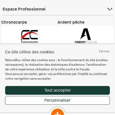
Espace Professionnel
Chronocarpe
Ardent pêche
Fermer
Ce site utilise des cookies
Informations légales
NaturaBuy utilise des cookies pour : le fonctionnement du site (cookies
Charte éthique
nécessaires), la réalisation des statistiques d'audience, l'amélioration
Mentions légales
de votre expérience utilisateur et la lutte contre la fraude.
Vous pouvez accepter, gérer vos préférences par finalité ou continuer
Règlement & Conditions d'utilisation
votre navigation sans accepter.
Politique de protection
des données personnelles
Tout accepter
Personnalisation des cookies
Personnaliser
Copyright © 2007-2026 NaturaBuy. Tous droits réservés. N°CNIL: 1239459.
Les marques commerciales mentionnées appartiennent à leurs propriétaires
respectifs in 0.033 s