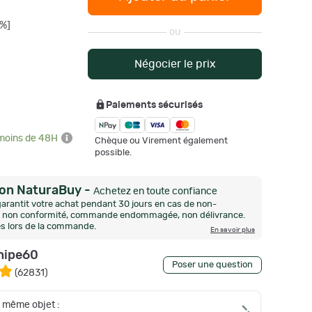
%]
ou
Négocier le prix
Paiements sécurisés
 moins de 48H
Chèque ou Virement également
possible.
ion NaturaBuy
-
Achetez en toute confiance
arantit votre achat pendant 30 jours en cas de non-
n, non conformité, commande endommagée, non délivrance.
és lors de la commande.
En savoir plus
nipe60
Poser une question
(
62831
)
e même objet :