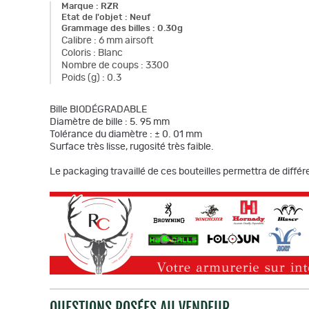
Marque
:
RZR
Etat de l'objet
:
Neuf
Grammage des billes
:
0.30g
Calibre
:
6 mm airsoft
Coloris
:
Blanc
Nombre de coups
:
3300
Poids (g)
:
0.3
Bille BIODÉGRADABLE
Diamètre de bille : 5. 95 mm
Tolérance du diamètre : ± 0. 01 mm
Surface très lisse, rugosité très faible.
Le packaging travaillé de ces bouteilles permettra de diffé
QUESTIONS POSÉES AU VENDEUR