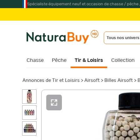
Spécialiste équipement neuf et occasion de chasse / pêche 
Tous nos univers
Chasse
Pêche
Tir & Loisirs
Collection
Annonces de Tir et Loisirs
>
Airsoft
>
Billes Airsoft
>
B