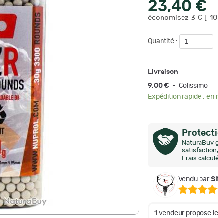
23,40 €
économisez 3 € [-10
Quantité :
Livraison
9,00 €
- Colissimo
Expédition rapide : en
Protect
NaturaBuy g
satisfactio
Frais calcul
s
Vendu par
1 vendeur propose l