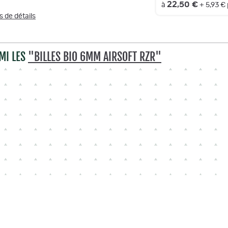
22,50 €
à
+ 5,93 €
s de détails
MI LES
"BILLES BIO 6MM AIRSOFT RZR"