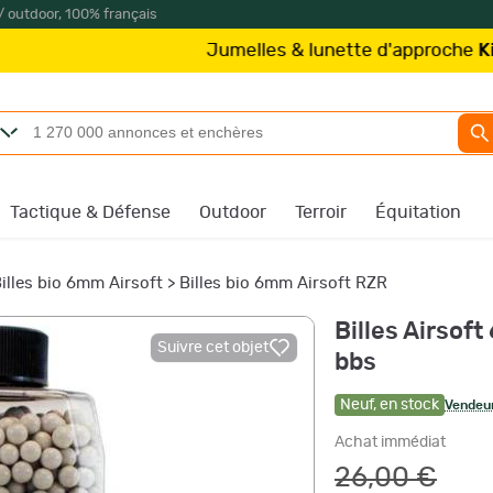
/ outdoor, 100% français
Jumelles & lunette d'approche
Kite Optics
Tactique & Défense
Outdoor
Terroir
Équitation
illes bio 6mm Airsoft
>
Billes bio 6mm Airsoft RZR
Billes Airsof
Suivre cet objet
bbs
Neuf
,
en stock
Vendeur
Achat immédiat
26,00 €