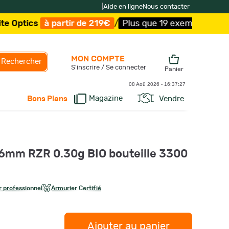
|
Aide en ligne
Nous contacter
à partir de 219€
/
Plus que 19 exemplaires !
/
Livraison 
MON COMPTE
Rechercher
S'inscrire / Se connecter
Panier
08 Aoû 2026 -
16:37:28
Magazine
Vendre
Bons Plans
t 6mm RZR 0.30g BIO bouteille 3300
 professionnel
Armurier Certifié
Ajouter au panier